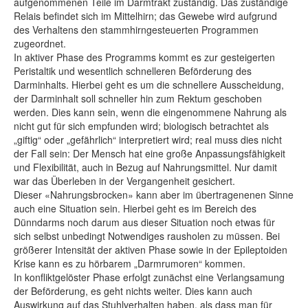
aufgenommenen Teile im Darmtrakt zuständig. Das zuständige
Relais befindet sich im Mittelhirn; das Gewebe wird aufgrund
des Verhaltens den stammhirngesteuerten Programmen
zugeordnet.
In aktiver Phase des Programms kommt es zur gesteigerten
Peristaltik und wesentlich schnelleren Beförderung des
Darminhalts. Hierbei geht es um die schnellere Ausscheidung,
der Darminhalt soll schneller hin zum Rektum geschoben
werden. Dies kann sein, wenn die eingenommene Nahrung als
nicht gut für sich empfunden wird; biologisch betrachtet als
„giftig“ oder „gefährlich“ interpretiert wird; real muss dies nicht
der Fall sein: Der Mensch hat eine große Anpassungsfähigkeit
und Flexibilität, auch in Bezug auf Nahrungsmittel. Nur damit
war das Überleben in der Vergangenheit gesichert.
Dieser «Nahrungsbrocken» kann aber im übertragenenen Sinne
auch eine Situation sein. Hierbei geht es im Bereich des
Dünndarms noch darum aus dieser Situation noch etwas für
sich selbst unbedingt Notwendiges rausholen zu müssen. Bei
größerer Intensität der aktiven Phase sowie in der Epileptoiden
Krise kann es zu hörbarem „Darmrumoren“ kommen.
In konfliktgelöster Phase erfolgt zunächst eine Verlangsamung
der Beförderung, es geht nichts weiter. Dies kann auch
Auswirkung auf das Stuhlverhalten haben, als dass man für