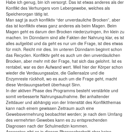
Habe ich genug, bin ich versorgt. Das ist etwas anderes als der
Konflikt des Verhungers vom Lebergewebe, welches als
Speicherorgan tätig ist.
Man sagt ja auch konfliktiv “der unverdauliche Brocken”, aber
das ist konfliktiv etwas ganz anderes als beim Magen. Beim
Magen geht es darum den Brocken niederzuringen, ihn klein zu
machen. Im Dünndarm sind alle Fakten der Nahrung klar, es ist
alles aufgelöst und da geht es nur um die Frage, ist dies etwas
für mich. Reicht mir dies. Im unteren Dünndarm beginnt schon
das Recyclen. Konfliktiv geht es auch um den unverdaulichen
Brocken, aber mehr mit der Frage, hat sich das gelohnt. Ist es
rentabel, war es den Aufwand wert. Weil hier der Körper schon
wieder die Verdauungssalze, die Gallensalze und die
Enzymreste rückholt, wo es auch um die Frage geht, macht
diese Verdauungsarbeit überhaupt Sinn.
In der aktiven Phase des Programms besteht verstärkte und
somit verbesserte Nahrungsaufnahme. Bei anhaltender
Zeitdauer und abhängig von der Intensität des Konfliktthemas
kann nach einem gewissen Zeitraum auch eine
Gewebsvermehrung beobachtet werden; je nach dem Umfang
des vermehrten Gewebes kann es zu entsprechenden
Diagnosen nach der Schulmedizin kommen.
Ansonsten gibt es in diesem Phasenabschnitt aber keine