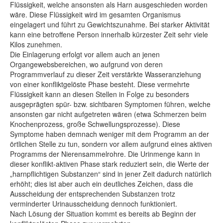
Flüssigkeit, welche ansonsten als Harn ausgeschieden worden
wäre. Diese Flüssigkeit wird im gesamten Organismus
eingelagert und führt zu Gewichtszunahme. Bei starker Aktivität
kann eine betroffene Person innerhalb kürzester Zeit sehr viele
Kilos zunehmen.
Die Einlagerung erfolgt vor allem auch an jenen
Organgewebsbereichen, wo aufgrund von deren
Programmverlauf zu dieser Zeit verstärkte Wasseranziehung
von einer konfliktgelöste Phase besteht. Diese vermehrte
Flüssigkeit kann an diesen Stellen in Folge zu besonders
ausgeprägten spür- bzw. sichtbaren Symptomen führen, welche
ansonsten gar nicht aufgetreten wären (etwa Schmerzen beim
Knochenprozess, große Schwellungsprozesse). Diese
Symptome haben demnach weniger mit dem Programm an der
örtlichen Stelle zu tun, sondern vor allem aufgrund eines aktiven
Programms der Nierensammelrohre. Die Urinmenge kann in
dieser konflikt-aktiven Phase stark reduziert sein, die Werte der
„harnpflichtigen Substanzen“ sind in jener Zeit dadurch natürlich
erhöht; dies ist aber auch ein deutliches Zeichen, dass die
Ausscheidung der entsprechenden Substanzen trotz
verminderter Urinausscheidung dennoch funktioniert.
Nach Lösung der Situation kommt es bereits ab Beginn der