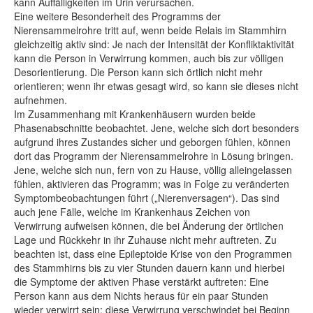
kann Auffälligkeiten im Urin verursachen.
Eine weitere Besonderheit des Programms der
Nierensammelrohre tritt auf, wenn beide Relais im Stammhirn
gleichzeitig aktiv sind: Je nach der Intensität der Konfliktaktivität
kann die Person in Verwirrung kommen, auch bis zur völligen
Desorientierung. Die Person kann sich örtlich nicht mehr
orientieren; wenn ihr etwas gesagt wird, so kann sie dieses nicht
aufnehmen.
Im Zusammenhang mit Krankenhäusern wurden beide
Phasenabschnitte beobachtet. Jene, welche sich dort besonders
aufgrund ihres Zustandes sicher und geborgen fühlen, können
dort das Programm der Nierensammelrohre in Lösung bringen.
Jene, welche sich nun, fern von zu Hause, völlig alleingelassen
fühlen, aktivieren das Programm; was in Folge zu veränderten
Symptombeobachtungen führt („Nierenversagen“). Das sind
auch jene Fälle, welche im Krankenhaus Zeichen von
Verwirrung aufweisen können, die bei Änderung der örtlichen
Lage und Rückkehr in ihr Zuhause nicht mehr auftreten. Zu
beachten ist, dass eine Epileptoide Krise von den Programmen
des Stammhirns bis zu vier Stunden dauern kann und hierbei
die Symptome der aktiven Phase verstärkt auftreten: Eine
Person kann aus dem Nichts heraus für ein paar Stunden
wieder verwirrt sein; diese Verwirrung verschwindet bei Beginn