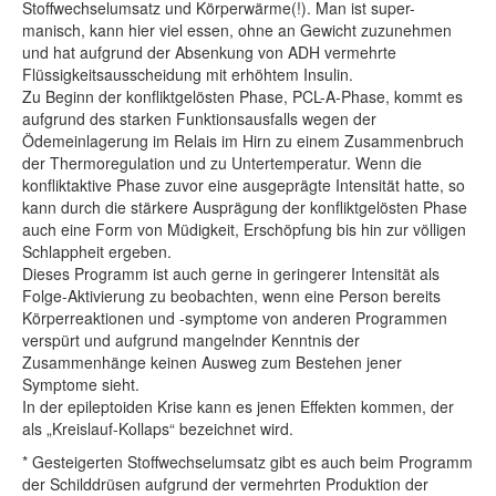
Stoffwechselumsatz und Körperwärme(!). Man ist super-
manisch, kann hier viel essen, ohne an Gewicht zuzunehmen
und hat aufgrund der Absenkung von ADH vermehrte
Flüssigkeitsausscheidung mit erhöhtem Insulin.
Zu Beginn der konfliktgelösten Phase, PCL-A-Phase, kommt es
aufgrund des starken Funktionsausfalls wegen der
Ödemeinlagerung im Relais im Hirn zu einem Zusammenbruch
der Thermoregulation und zu Untertemperatur. Wenn die
konfliktaktive Phase zuvor eine ausgeprägte Intensität hatte, so
kann durch die stärkere Ausprägung der konfliktgelösten Phase
auch eine Form von Müdigkeit, Erschöpfung bis hin zur völligen
Schlappheit ergeben.
Dieses Programm ist auch gerne in geringerer Intensität als
Folge-Aktivierung zu beobachten, wenn eine Person bereits
Körperreaktionen und -symptome von anderen Programmen
verspürt und aufgrund mangelnder Kenntnis der
Zusammenhänge keinen Ausweg zum Bestehen jener
Symptome sieht.
In der epileptoiden Krise kann es jenen Effekten kommen, der
als „Kreislauf-Kollaps“ bezeichnet wird.
* Gesteigerten Stoffwechselumsatz gibt es auch beim Programm
der Schilddrüsen aufgrund der vermehrten Produktion der