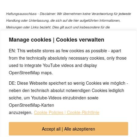
Haftungsausschluss - Disclaimer: Wir übernehmen keine Verantwortung für jedwede
Handlung oder Unterlassung, die sich auf die hier aufgeführten Informationen,
Meinungen oder Links bezieht. Dies gilt auch und insbesondere für die
gesundheitlich relevanten Beiträge, die selbstverständlich kein Ersatz für ein
Manage cookies | Cookies verwalten
Gespräch mit dem Arzt Ihres Vertrauens darstellen können. Bei den Texten auf
dieser Webseite handelt es sich nicht um Therapieempfehlungen oder gar um den
EN: This website stores as few cookies as possible - apart
Versuch einer Diagnose oder Behandlung! Wir übernehmen keinerlei Gewähr für die
from the technically absolutely necessary cookies, only those
Korrektheit, Aktualität, Vollständigkeit oder Qualität der Informationen auf dieser
used to integrate YouTube videos and display
Website. Zusätzlich müssen wir jede Haftung oder Garantie ausschließen. Dies gilt
OpenStreetMap maps.
auch für alle Verweise (Links), die direkt oder indirekt angeboten werden. Wir
können für die Inhalte solcher externen Sites, die Sie mittels eines Links oder
DE: Diese Webseite speichert so wenig Cookies wie möglich -
sonstiger Hinweise erreichen, keine Verantwortung übernehmen. Ferner haften wir
neben den technisch absolut notwendigen Cookies lediglich
nicht für direkte oder indirekte Schäden, die auf Informationen zurückgeführt werden
solche, um Youtube-Videos einzubinden sowie
können, die auf diesen externen Websites stehen
OpenStreetMap-Karten
anzuzeigen.
Cookie Policies | Cookie-Richtlinie
© 2026 by Ingmar Marquardt
Accept all | Alle akzeptieren
Aviso legal
Política de privacidad
Contacto