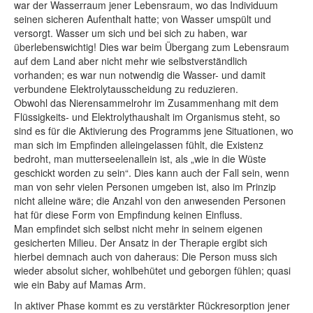
war der Wasserraum jener Lebensraum, wo das Individuum
seinen sicheren Aufenthalt hatte; von Wasser umspült und
versorgt. Wasser um sich und bei sich zu haben, war
überlebenswichtig! Dies war beim Übergang zum Lebensraum
auf dem Land aber nicht mehr wie selbstverständlich
vorhanden; es war nun notwendig die Wasser- und damit
verbundene Elektrolytausscheidung zu reduzieren.
Obwohl das Nierensammelrohr im Zusammenhang mit dem
Flüssigkeits- und Elektrolythaushalt im Organismus steht, so
sind es für die Aktivierung des Programms jene Situationen, wo
man sich im Empfinden alleingelassen fühlt, die Existenz
bedroht, man mutterseelenallein ist, als „wie in die Wüste
geschickt worden zu sein“. Dies kann auch der Fall sein, wenn
man von sehr vielen Personen umgeben ist, also im Prinzip
nicht alleine wäre; die Anzahl von den anwesenden Personen
hat für diese Form von Empfindung keinen Einfluss.
Man empfindet sich selbst nicht mehr in seinem eigenen
gesicherten Milieu. Der Ansatz in der Therapie ergibt sich
hierbei demnach auch von daheraus: Die Person muss sich
wieder absolut sicher, wohlbehütet und geborgen fühlen; quasi
wie ein Baby auf Mamas Arm.
In aktiver Phase kommt es zu verstärkter Rückresorption jener