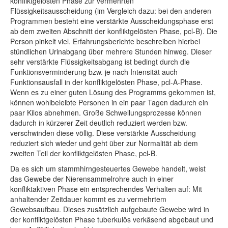
konfliktgelösten Phase zur vermehrten
Flüssigkeitsausscheidung (im Vergleich dazu: bei den anderen
Programmen besteht eine verstärkte Ausscheidungsphase erst
ab dem zweiten Abschnitt der konfliktgelösten Phase, pcl-B). Die
Person pinkelt viel. Erfahrungsberichte beschreiben hierbei
stündlichen Urinabgang über mehrere Stunden hinweg. Dieser
sehr verstärkte Flüssigkeitsabgang ist bedingt durch die
Funktionsverminderung bzw. je nach Intensität auch
Funktionsausfall in der konfliktgelösten Phase, pcl-A-Phase.
Wenn es zu einer guten Lösung des Programms gekommen ist,
können wohlbeleibte Personen in ein paar Tagen dadurch ein
paar Kilos abnehmen. Große Schwellungsprozesse können
dadurch in kürzerer Zeit deutlich reduziert werden bzw.
verschwinden diese völlig. Diese verstärkte Ausscheidung
reduziert sich wieder und geht über zur Normalität ab dem
zweiten Teil der konfliktgelösten Phase, pcl-B.
Da es sich um stammhirngesteuertes Gewebe handelt, weist
das Gewebe der Nierensammelrohre auch in einer
konfliktaktiven Phase ein entsprechendes Verhalten auf: Mit
anhaltender Zeitdauer kommt es zu vermehrtem
Gewebsaufbau. Dieses zusätzlich aufgebaute Gewebe wird in
der konfliktgelösten Phase tuberkulös verkäsend abgebaut und