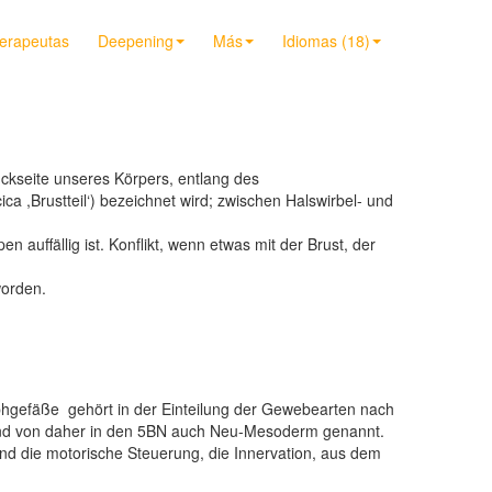
terapeutas
Deepening
Más
Idiomas (18)
ckseite unseres Körpers, entlang des
ica ,Brustteil‘) bezeichnet wird; zwischen Halswirbel- und
 auffällig ist. Konflikt, wenn etwas mit der Brust, der
worden.
mphgefäße gehört in der Einteilung der Gewebearten nach
und von daher in den 5BN auch Neu-Mesoderm genannt.
 und die motorische Steuerung, die Innervation, aus dem