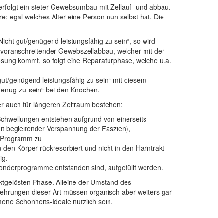
erfolgt ein steter Gewebsumbau mit Zellauf- und abbau.
e; egal welches Alter eine Person nun selbst hat. Die
cht gut/genügend leistungsfähig zu sein“, so wird
 voranschreitender Gewebszellabbau, welcher mit der
ösung kommt, so folgt eine Reparaturphase, welche u.a.
 gut/genügend leistungsfähig zu sein“ mit diesem
l-genug-zu-sein“ bei den Knochen.
 auch für längeren Zeitraum bestehen:
hwellungen entstehen aufgrund von einerseits
it begleitender Verspannung der Faszien),
m Programm zu
n den Körper rückresorbiert und nicht in den Harntrakt
ig.
onderprogramme entstanden sind, aufgefüllt werden.
ktgelösten Phase. Alleine der Umstand des
mehrungen dieser Art müssen organisch aber weiters gar
ne Schönheits-Ideale nützlich sein.