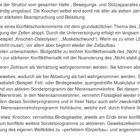
aus der Struktur vom gesamten Halte-, Bewegungs- und Stützapparates 
ändig umgebaut. Die Knochen selbst sind somit nie älter als sieben Jahr
er stärksten Beanspruchung und Belastung.
e eines Konfliktschockmoments mit dem grundsätzlichen Thema des „Ni
ng der Zellen stoppt. Durch die Unterversorgung erfolgt ein langsam
Beispiel „Knochen-Osteolysen“, „Muskelschwund“). Wenn es zu einer L
cht muss!); vor allem aber beginnt wieder der Zellaufbau.
eilen unterschieden. Blutgefäße zu leichter Konfliktthematik des „Nicht
hin zur stärkeren Konfliktthematik mit der Nuancierung des „Nicht-stabi
zeren Zeitraum als Verhärtung wahrgenommen werden. Sie können aber
ewebes, wodurch sie bei Abtastung als hart wahrgenommen werden. Sc
teil (Beispiel: Fett- oder Bindegewebe; quergestreifte Muskulatur m
rund von aktivem Sonderprogramm der Nierensammelrohre. Bei diese
m Nierentrakt, in den Nierensammelrohren, vermehrt Flüssigkeit wieder i
e Sinn dieses Sonderprogramms und in freier Natur auch sehr zweckmäß
 Nierensammelrohrprogramm Hohlräume, welche evtl. durch frühere S
etwa: Knochen; vernarbtes Bindegewebe, jeweils am Ende einer konfli
 um konfliktiv weitere Sonderprogramme zu aktivieren. Gewebszellver
rung des eigenen Weltbildes zu «perfektem Körperbau» und angenomme