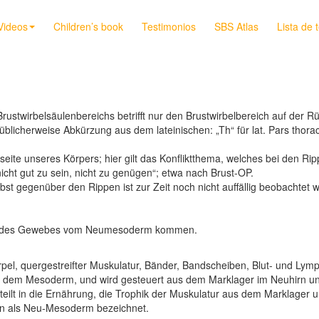
Videos
Children’s book
Testimonios
SBS Atlas
Lista de 
wirbelsäulenbereichs betrifft nur den Brustwirbelbereich auf der Rü
üblicherweise Abkürzung aus dem lateinischen: „Th“ für lat. Pars thorac
ite unseres Körpers; hier gilt das Konfliktthema, welches bei den Rippen
icht gut zu sein, nicht zu genügen“; etwa nach Brust-OP.
t gegenüber den Rippen ist zur Zeit noch nicht auffällig beobachtet 
ch des Gewebes vom Neumesoderm kommen.
pel, quergestreifter Muskulatur, Bänder, Bandscheiben, Blut- und Ly
s, dem Mesoderm, und wird gesteuert aus dem Marklager im Neuhirn 
rteilt in die Ernährung, die Trophik der Muskulatur aus dem Marklager
nun als Neu-Mesoderm bezeichnet.