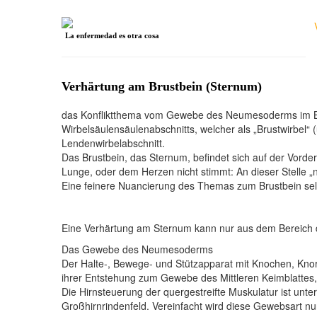
La enfermedad es otra cosa
Verhärtung am Brustbein (Sternum)
das Konfliktthema vom Gewebe des Neumesoderms im Brust
Wirbelsäulensäulenabschnitts, welcher als „Brustwirbel“ (
Lendenwirbelabschnitt.
Das Brustbein, das Sternum, befindet sich auf der Vorderse
Lunge, oder dem Herzen nicht stimmt: An dieser Stelle „n
Eine feinere Nuancierung des Themas zum Brustbein selbs
Eine Verhärtung am Sternum kann nur aus dem Berei
Das Gewebe des Neumesoderms
Der Halte-, Bewege- und Stützapparat mit Knochen, Knor
ihrer Entstehung zum Gewebe des Mittleren Keimblatte
Die Hirnsteuerung der quergestreifte Muskulatur ist unte
Großhirnrindenfeld. Vereinfacht wird diese Gewebsart 