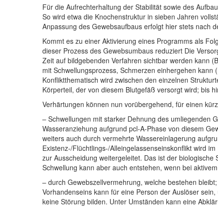
Für die Aufrechterhaltung der Stabilität sowie des Aufb
So wird etwa die Knochenstruktur in sieben Jahren vollst
Anpassung des Gewebsaufbaus erfolgt hier stets nach d
Kommt es zu einer Aktivierung eines Programms als Folg
dieser Prozess des Gewebsumbaus reduziert Die Versorgu
Zeit auf bildgebenden Verfahren sichtbar werden kann (
mit Schwellungsprozess, Schmerzen einhergehen kann (ni
Konfliktthematisch wird zwischen den einzelnen Strukturt
Körperteil, der von diesem Blutgefäß versorgt wird; bis 
Verhärtungen können nun vorübergehend, für einen kür
– Schwellungen mit starker Dehnung des umliegenden G
Wasseranziehung aufgrund pcl-A-Phase von diesem Gewebs
weiters auch durch vermehrte Wassereinlagerung aufg
Existenz-/Flüchtlings-/Alleingelassenseinskonflikt wird i
zur Ausscheidung weitergeleitet. Das ist der biologisch
Schwellung kann aber auch entstehen, wenn bei aktivem
– durch Gewebszellvermehrung, welche bestehen bleibt; 
Vorhandenseins kann für eine Person der Auslöser sein,
keine Störung bilden. Unter Umständen kann eine Abklä