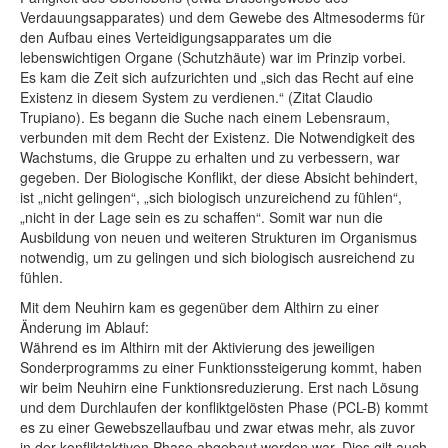
Verdauungsapparates) und dem Gewebe des Altmesoderms für
den Aufbau eines Verteidigungsapparates um die
lebenswichtigen Organe (Schutzhäute) war im Prinzip vorbei.
Es kam die Zeit sich aufzurichten und „sich das Recht auf eine
Existenz in diesem System zu verdienen.“ (Zitat Claudio
Trupiano). Es begann die Suche nach einem Lebensraum,
verbunden mit dem Recht der Existenz. Die Notwendigkeit des
Wachstums, die Gruppe zu erhalten und zu verbessern, war
gegeben. Der Biologische Konflikt, der diese Absicht behindert,
ist „nicht gelingen“, „sich biologisch unzureichend zu fühlen“,
„nicht in der Lage sein es zu schaffen“. Somit war nun die
Ausbildung von neuen und weiteren Strukturen im Organismus
notwendig, um zu gelingen und sich biologisch ausreichend zu
fühlen.
Mit dem Neuhirn kam es gegenüber dem Althirn zu einer
Änderung im Ablauf:
Während es im Althirn mit der Aktivierung des jeweiligen
Sonderprogramms zu einer Funktionssteigerung kommt, haben
wir beim Neuhirn eine Funktionsreduzierung. Erst nach Lösung
und dem Durchlaufen der konfliktgelösten Phase (PCL-B) kommt
es zu einer Gewebszellaufbau und zwar etwas mehr, als zuvor
in der konfliktaktiven Phase abgebaut worden war. Dies gilt auch