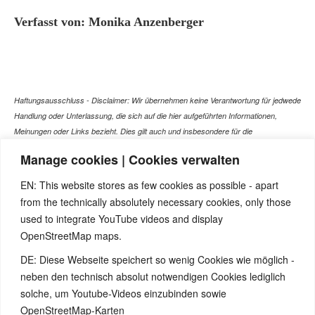
Verfasst von: Monika Anzenberger
Haftungsausschluss - Disclaimer: Wir übernehmen keine Verantwortung für jedwede
Handlung oder Unterlassung, die sich auf die hier aufgeführten Informationen,
Meinungen oder Links bezieht. Dies gilt auch und insbesondere für die
gesundheitlich relevanten Beiträge, die selbstverständlich kein Ersatz für ein
Manage cookies | Cookies verwalten
Gespräch mit dem Arzt Ihres Vertrauens darstellen können. Bei den Texten auf
dieser Webseite handelt es sich nicht um Therapieempfehlungen oder gar um den
EN: This website stores as few cookies as possible - apart
Versuch einer Diagnose oder Behandlung! Wir übernehmen keinerlei Gewähr für die
from the technically absolutely necessary cookies, only those
Korrektheit, Aktualität, Vollständigkeit oder Qualität der Informationen auf dieser
used to integrate YouTube videos and display
Website. Zusätzlich müssen wir jede Haftung oder Garantie ausschließen. Dies gilt
OpenStreetMap maps.
auch für alle Verweise (Links), die direkt oder indirekt angeboten werden. Wir
können für die Inhalte solcher externen Sites, die Sie mittels eines Links oder
DE: Diese Webseite speichert so wenig Cookies wie möglich -
sonstiger Hinweise erreichen, keine Verantwortung übernehmen. Ferner haften wir
neben den technisch absolut notwendigen Cookies lediglich
nicht für direkte oder indirekte Schäden, die auf Informationen zurückgeführt werden
solche, um Youtube-Videos einzubinden sowie
können, die auf diesen externen Websites stehen
OpenStreetMap-Karten