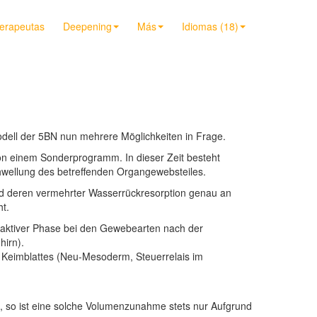
terapeutas
Deepening
Más
Idiomas (18)
ll der 5BN nun mehrere Möglichkeiten in Frage.
von einem Sonderprogramm. In dieser Zeit besteht
hwellung des betreffenden Organgewebsteiles.
nd deren vermehrter Wasserrückresorption genau an
t.
liktaktiver Phase bei den Gewebearten nach der
hirn).
n Keimblattes (Neu-Mesoderm, Steuerrelais im
 so ist eine solche Volumenzunahme stets nur Aufgrund