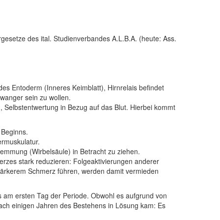
gesetze des ital. Studienverbandes A.L.B.A. (heute: Ass.
Entoderm (Inneres Keimblatt), Hirnrelais befindet
hwanger sein zu wollen.
 Selbstentwertung in Bezug auf das Blut. Hierbei kommt
 Beginns.
ermuskulatur.
lemmung (Wirbelsäule) in Betracht zu ziehen.
erzes stark reduzieren: Folgeaktivierungen anderer
tärkerem Schmerz führen, werden damit vermieden
s am ersten Tag der Periode. Obwohl es aufgrund von
ach einigen Jahren des Bestehens in Lösung kam: Es