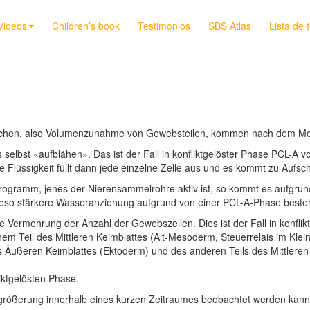
Videos
Children’s book
Testimonios
SBS Atlas
Lista de 
ichen, also Volumenzunahme von Gewebsteilen, kommen nach dem Mode
selbst «aufblähen». Das ist der Fall in konfliktgelöster Phase PCL-A 
Flüssigkeit füllt dann jede einzelne Zelle aus und es kommt zu Aufsc
programm, jenes der Nierensammelrohre aktiv ist, so kommt es aufgru
ieso stärkere Wasseranziehung aufgrund von einer PCL-A-Phase besteh
ekte Vermehrung der Anzahl der Gewebszellen. Dies ist der Fall in konf
m Teil des Mittleren Keimblattes (Alt-Mesoderm, Steuerrelais im Klein
s Äußeren Keimblattes (Ektoderm) und des anderen Teils des Mittlere
ktgelösten Phase.
rößerung innerhalb eines kurzen Zeitraumes beobachtet werden kann,