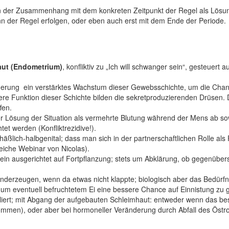
 der Zusammenhang mit dem konkreten Zeitpunkt der Regel als Lösung
 der Regel erfolgen, oder eben auch erst mit dem Ende der Periode.
aut (Endometrium)
, konfliktiv zu „Ich will schwanger sein“, gesteuer
teigerung ­ ein verstärktes Wachstum dieser Gewebsschichte, um die Cha
e Funktion dieser Schichte bilden die sekretproduzierenden Drüsen. D
fen.
 Lösung der Situation als vermehrte Blutung während der Mens ab sowi
et werden (Konfliktrezidive!).
äßlich-halbgenital; dass man sich in der partnerschaftlichen Rolle als 
leiche Webinar von Nicolas).
lein ausgerichtet auf Fortpflanzung; stets um Abklärung, ob gegenübe
derzeugen, wenn da etwas nicht klappte; biologisch aber das Bedürfn
um eventuell befruchtetem Ei eine bessere Chance auf Einnistung zu 
ert; mit Abgang der aufgebauten Schleimhaut: entweder wenn das bes
ommen), oder aber bei hormoneller Veränderung durch Abfall des Östr