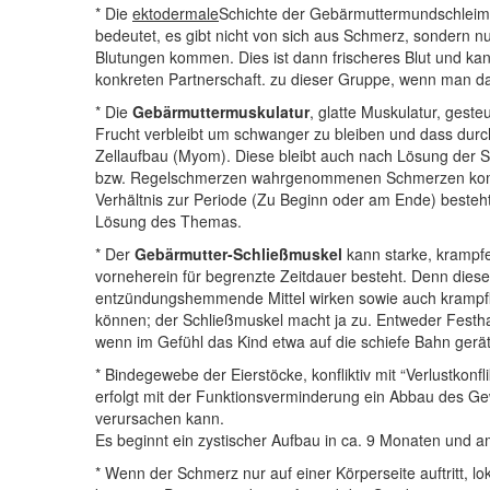
* Die
ektodermale
Schichte der Gebärmuttermundschleimha
bedeutet, es gibt nicht von sich aus Schmerz, sondern nu
Blutungen kommen. Dies ist dann frischeres Blut und kann 
konkreten Partnerschaft. zu dieser Gruppe, wenn man d
* Die
Gebärmuttermuskulatur
, glatte Muskulatur, gest
Frucht verbleibt um schwanger zu bleiben und dass durch 
Zellaufbau (Myom). Diese bleibt auch nach Lösung der Si
bzw. Regelschmerzen wahrgenommenen Schmerzen kommen;
Verhältnis zur Periode (Zu Beginn oder am Ende) besteht
Lösung des Themas.
* Der
Gebärmutter-Schließmuskel
kann starke, krampfe
vorneherein für begrenzte Zeitdauer besteht. Denn die
entzündungshemmende Mittel wirken sowie auch krampflöse
können; der Schließmuskel macht ja zu. Entweder Festhal
wenn im Gefühl das Kind etwa auf die schiefe Bahn gerät
* Bindegewebe der Eierstöcke, konfliktiv mit “Verlustkonfl
erfolgt mit der Funktionsverminderung ein Abbau des 
verursachen kann.
Es beginnt ein zystischer Aufbau in ca. 9 Monaten und am 
* Wenn der Schmerz nur auf einer Körperseite auftritt, 