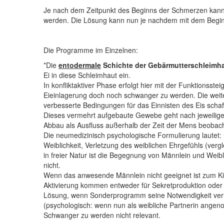
Je nach dem Zeitpunkt des Beginns der Schmerzen kann
werden. Die Lösung kann nun je nachdem mit dem Beginn
Die Programme im Einzelnen:
*Die
entodermale
Schichte der Gebärmutterschleimh
Ei in diese Schleimhaut ein.
In konfliktaktiver Phase erfolgt hier mit der Funktionss
Eieinlagerung doch noch schwanger zu werden. Die weiter
verbesserte Bedingungen für das Einnisten des Eis schaf
Dieses vermehrt aufgebaute Gewebe geht nach jeweiliger
Abbau als Ausfluss außerhalb der Zeit der Mens beobacht
Die neumedizinisch psychologische Formulierung lautet: h
Weiblichkeit, Verletzung des weiblichen Ehrgefühls (verg
in freier Natur ist die Begegnung von Männlein und Weib
nicht.
Wenn das anwesende Männlein nicht geeignet ist zum Kin
Aktivierung kommen entweder für Sekretproduktion oder 
Lösung, wenn Sonderprogramm seine Notwendigkeit verli
(psychologisch: wenn nun als weibliche Partnerin angen
Schwanger zu werden nicht relevant.