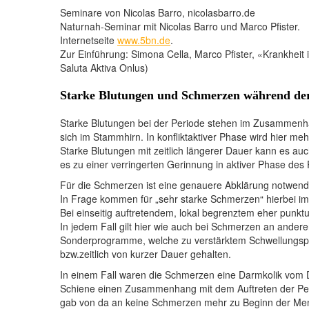
Seminare von Nicolas Barro, nicolasbarro.de
Naturnah-Seminar mit Nicolas Barro und Marco Pfister.
Internetseite
www.5bn.de
.
Zur Einführung: Simona Cella, Marco Pfister, «Krankheit 
Saluta Aktiva Onlus)
Starke Blutungen und Schmerzen während der
Starke Blutungen bei der Periode stehen im Zusammenh
sich im Stammhirn. In konfliktaktiver Phase wird hier me
Starke Blutungen mit zeitlich längerer Dauer kann es a
es zu einer verringerten Gerinnung in aktiver Phase de
Für die Schmerzen ist eine genauere Abklärung notwendi
In Frage kommen für „sehr starke Schmerzen“ hierbei i
Bei einseitig auftretendem, lokal begrenztem eher punk
In jedem Fall gilt hier wie auch bei Schmerzen an ander
Sonderprogramme, welche zu verstärktem Schwellungsp
bzw.zeitlich von kurzer Dauer gehalten.
In einem Fall waren die Schmerzen eine Darmkolik vom 
Schiene einen Zusammenhang mit dem Auftreten der Per
gab von da an keine Schmerzen mehr zu Beginn der Me