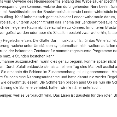
 vom Gewebe des Neumesoderms entlang des Wirbelsäulenabschnitts. 
rspannungen kommen, welche den durchgehenden Nerv beeinträchtige
it Austrittsstelle an der Brustwirbelsäule sowie Lendenwirbelsäule in
Alltag. Konfliktthematisch geht es bei der Lendenwirbelsäule darum, nic
belsäule unteren Abschnitt wirkt das Thema der Lendenwirbelsäule noch
ich den eigenen Raum nicht verschaffen zu können. Im unteren Brustwi
uvor gelöst worden oder aber die Situation besteht zwar weiterhin, ist 
e) Regelschmerzen: Die Glatte Darmmuskulatur ist für das Weiterschie
örderung, welche unter Umständen symptomatisch nicht weiters auffall
und der bekannten Zeitdauer für stammhirngesteuerte Programme ist 
 bis max. 4 Stunden bestehen kann.
aufnahme auszumachen, wann dies genau begann, konnte später nicht 
 Durch Zufall entdeckte sie, als an einem Tag eine Mahlzeit ausfiel
 Sie erkannte die Schiene im Zusammenhang mit eingenommenen Mahlz
ere Stunden eine Nahrungsaufnahme und hatte darauf nie wieder Regel
wie gewohnt zu essen: Die Schmerzen blieben aus! Ob sie nun die Schi
nährung die Schiene vermied, hatten wir nie näher untersucht.
weniger, weil es verbraucht wird. Das Eisen ist Baustein für den roten 