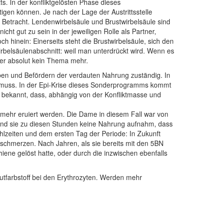
In der konfliktgelösten Phase dieses
n können. Je nach der Lage der Austrittsstelle
 Betracht. Lendenwirbelsäule und Brustwirbelsäule sind
ht gut zu sein in der jeweiligen Rolle als Partner,
 hinein: Einerseits steht die Brustwirbelsäule, sich den
rbelsäulenabschnitt: weil man unterdrückt wird. Wenn es
aber absolut kein Thema mehr.
ben und Befördern der verdauten Nahrung zuständig. In
en muss. In der Epi-Krise dieses Sonderprogramms kommt
bekannt, dass, abhängig von der Konfliktmasse und
mehr eruiert werden. Die Dame in diesem Fall war von
 und sie zu diesen Stunden keine Nahrung aufnahm, dass
eiten und dem ersten Tag der Periode: In Zukunft
schmerzen. Nach Jahren, als sie bereits mit den 5BN
ene gelöst hatte, oder durch die inzwischen ebenfalls
Blutfarbstoff bei den Erythrozyten. Werden mehr