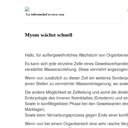
La enfermedad es otra cosa
Myom wächst schnell
Hallo, für außergewöhnliches Wachstum von Organbere
Es kann sich jede einzelne Zelle eines Gewebsverbandes 
verstärkte Wasseranziehung. Diese vermehrt angezogene 
Wenn nun zusätzlich zu dieser Zeit ein weiteres Sonder
jenen Stellen zu vermehrter Wassereinlagerung, wo sow
Die andere Möglichkeit ist Zellteilung und somit die dir
Embryologie des Inneren Keimblattes (Entoderm) und eine
Sowie in konfliktgelöster Phase bei den Gewebearten de
Marklager).
Sowie beim Vernarbungsprozess gegen Ende einer konfli
Wenn nun bei einem Organbereich eine sehr rasche Verg