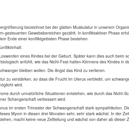
vergrößerung bezeichnet bei der glatten Muskulatur in unserem Organis
n-gesteuerten Gewebsbereichen gezählt. In konfliktaktiver Phase erfolg
dem Ende einer konfliktgelösten Phase bestehen.
onfliktinhalt:
Loswerden eines Kindes bei der Geburt. Später kann dies auch beim s
 biologisch anfühlt, wie das Nicht-Fest-halten-Könnens des Kindes in d
chwanger bleiben wollen. Die Angst das Kind zu verlieren.
ulatur zu verstärken, so dass die Frucht im Uterus verbleibt, um schwa
öglicht wird.
ome durch unnatürliche Situationen entstehen, wie durch das Nicht-S
iner Schangerschaft verbessert wird.
onus im ersten Trimester der Schwangerschaft stark sympathikoton. D
ieses Myom in diesen drei Monaten sehr, sehr stark wächst. In der Ze
tehen, macht keine neue Zellteilung und wächst von daher ab dieser Z