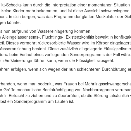
likt-Schocks kann durch die Interpretation einer momentanen Situation 
 keine Kinder mehr bekommen, und ist diese Aussicht schwerwiegend und
nen» in sich bergen, was das Programm der glatten Muskulatur der Geb
gen könnte.
 es nun aufgrund von Wassereinlagerung kommen.
Alleingelassenseins-, Flüchtlings-, Existenzkonflikt bewirkt in konflik
l. Dieses vermehrt rückresorbierte Wasser wird im Körper eingelagert.
 Wasseranziehung besteht. Diese zusätzlich eingelagerte Flüssigkeits
den» beim Verlauf eines vorliegenden Sonderprogramms der Fall wäre.
 «Verkleinerung» führen kann, wenn die Flüssigkeit rausgeht.
ren erfolgen, wenn sich wegen der nun schlechteren Durchblutung ein
orhanden, wenn man bedenkt, was Frauen bei Mehrlingsschwangerschaft
r Größe mechanische Beeinträchtigung von Nachbarorganen verursa
 in Betracht zu ziehen und zu überprüfen, ob die Störung tatsächlic
bst ein Sonderprogramm am Laufen ist.