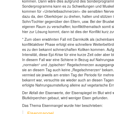
kommen. Dann wäre dies aufgrund des Sonderprogramms
Sonderprogramms kann es zu Schwellungen und Muskelve
kommen für «Unterleibsschmerzen» die sensiblen Nerven m
dazu da, den Oberkörper zu drehen, halten und stützen im 
Sohn/Tochter gegenüber den Eltern, usw. Bei der Brustwir
eigenen Raum zu verschaffen; konfliktthematisch somit s
hier zur Lösung kommt, dann ist dies der Konflikt kurz z
* Zum oben erwähnten Fall mit Darmkolik als (scheinbar
konfliktaktiver Phase erfolgt eine schnellere Weiterbef
es zu den bekannt schmerzhaften Koliken kommen. Aufgr
Intensität, diese Epi-Krise für eine kurze Zeit oder aber
In diesem Fall war eine Schiene in Bezug auf Nahrungs
„normalen“ und „typischen“ Regelschmerzen ausgegangen.
sie an diesem Tag auch keine „Regelschmerzen“ bekam.
vermied sie jeweils am ersten Tag der Periode für mehr
bekannt war, versuchte sie wieder auch an diesen Tagen 
erfolgte Nahrungsumstellung alleine auf vegetarische Er
Der Abfall der Eisenwerte, der Eisenspiegel im Blut wird 
Blutkörperchen gebaut, wird weniger Eisen gefunden.
Das Thema Eisenmangel wurde hier beschrieben:
Eisenmangel