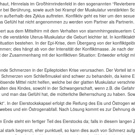
ut, Hirnrelais im Großhirnrindenfeld in den sogenannten “Revierbereic
r bei Berührung, sowie auch bei Krampf der Muskulatur verstärkten Sch
außerhalb des Zyklus auftreten. Konfliktiv geht es hier um den sexuelle
as Gefühl hat nicht angenommen zu werden vom Partner als Partnerin.
euert aus dem Mittelhirn mit dem Verhalten von stammhirngesteuertem 
die verstärkte Uterus-Muskulatur die Geburt leichter ist. In konflikta
tuation bestehen. In der Epi-Krise, dem Übergang von der konfliktgelö
 dies hängt ab von der Intensität der Konfliktmasse. Je nach der A
 der Zusammenhang mit der konfliktiven Situation: Entweder erfolgt mi
nde Schmerzen in der Epileptoiden Krise verursachen. Der Vorteil ist n
se Schmerzen vom Schließmuskel sind schwer zu behandeln, da keine E
nde Mittel nicht helfen, welche bei der glatten Muskulatur verschrie
ten des Kindes, sowohl in der Schwangerschaft, wenn z.B. die Gefahr b
 und man das Gefühl hat, die mütterliche Beherrschung zu haben. Sowi
ikt”. In der Eierstockskapsel erfolgt die Reifung des Eis und Östrogen wi
Gewebes und ein Östrogenabfall. Nach Lösung kommt es zur Dehnung d
Ende steht ein fertiger Teil des Eierstocks da; falls in diesem langen 
lokal stark begrenzt, eher punktuell, so kann dies auch von Schmerz a