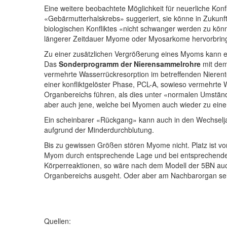
Eine weitere beobachtete Möglichkeit für neuerliche Konf
«Gebärmutterhalskrebs» suggeriert, sie könne in Zukunft
biologischen Konfliktes «nicht schwanger werden zu kön
längerer Zeitdauer Myome oder Myosarkome hervorbrin
Zu einer zusätzlichen Vergrößerung eines Myoms kann
Das
Sonderprogramm der Nierensammelrohre
mit dem 
vermehrte Wasserrückresorption im betreffenden Nierentei
einer konfliktgelöster Phase, PCL-A, sowieso vermehrte
Organbereichs führen, als dies unter «normalen Umstän
aber auch jene, welche bei Myomen auch wieder zu einer
Ein scheinbarer «Rückgang» kann auch in den Wechseljah
aufgrund der Minderdurchblutung.
Bis zu gewissen Größen stören Myome nicht. Platz ist v
Myom durch entsprechende Lage und bei entsprechende
Körperreaktionen, so wäre nach dem Modell der 5BN auch
Organbereichs ausgeht. Oder aber am Nachbarorgan sel
Quellen: