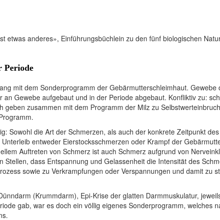
ist etwas anderes», Einführungsbüchlein zu den fünf biologischen Natur
 Periode
ang mit dem Sonderprogramm der Gebärmutterschleimhaut. Gewebe des 
hr an Gewebe aufgebaut und in der Periode abgebaut. Konfliktiv zu: sc
uch geben zusammen mit dem Programm der Milz zu Selbstwerteinbruch,
s Programm.
g: Sowohl die Art der Schmerzen, als auch der konkrete Zeitpunkt des
m Unterleib entweder Eierstocksschmerzen oder Krampf der Gebärmutt
tuellem Auftreten von Schmerz ist auch Schmerz aufgrund von Nerveink
en Stellen, dass Entspannung und Gelassenheit die Intensität des Schm
rozess sowie zu Verkrampfungen oder Verspannungen und damit zu s
Dünndarm (Krummdarm), Epi-Krise der glatten Darmmuskulatur, jeweil
iode gab, war es doch ein völlig eigenes Sonderprogramm, welches n
ns.