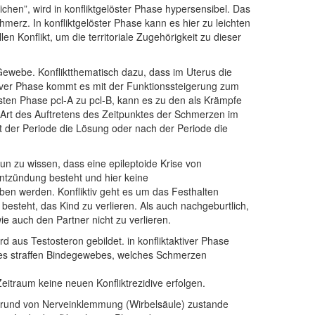
hen”, wird in konfliktgelöster Phase hypersensibel. Das
merz. In konfliktgelöster Phase kann es hier zu leichten
n Konflikt, um die territoriale Zugehörigkeit zu dieser
Gewebe. Konfliktthematisch dazu, dass im Uterus die
ktiver Phase kommt es mit der Funktionssteigerung zum
sten Phase pcl-A zu pcl-B, kann es zu den als Krämpfe
rt des Auftretens des Zeitpunktes der Schmerzen im
t der Periode die Lösung oder nach der Periode die
un zu wissen, dass eine epileptoide Krise von
ntzündung besteht und hier keine
ben werden. Konfliktiv geht es um das Festhalten
esteht, das Kind zu verlieren. Als auch nachgeburtlich,
e auch den Partner nicht zu verlieren.
rd aus Testosteron gebildet. in konfliktaktiver Phase
es straffen Bindegewebes, welches Schmerzen
Zeitraum keine neuen Konfliktrezidive erfolgen.
ufgrund von Nerveinklemmung (Wirbelsäule) zustande