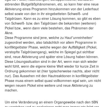
störenden Blutgefäßphänomenen, etc. so kann hier eine neue
Aktivierung eines Programm hinzukommen von der Lederhaut
selbst sowie von den in ihr eingebetteten Schweiß- und
Talgdrüsen. Kann es zu einer Lösung kommen, so gibt es eben
von Schweiß- bzw. den Talgdrüsen die bekannten (weiteren)
Pickel bzw., wenn dann viele bestehen, das Phänomen der
Akne.
Diese Programme sind jene, welche zu Haut”unreinheiten”
zugeordnet werden, also tatsächlich vor allem Programme in
konfliktgelöster Phase, welche wegen der Auffälligkeit (Pickel,
verstopfte Talgdrüsengang), welche im Spiegel gut sichtbar
sind, neue Aktivierung und später eine Lösung haben können.
Diese Lösungssituation sind in der Art, wenn man sich wieder
wohl fühlt, wenn die eigene kleine Welt wieder für kurze Zeit in
Ordnung gekommen ist (hier typischerweise nachts, aber nicht
nur). Das Aussehen mit den Hautreaktionen in konfliktgelöster
Phase muss einem selbst quasi vollkommen egal sein, um nicht
wegen neuem Pickel eine weitere und neue Aktivierung zu
machen.
Um eine Veränderung an einem Organgewebe nach den 5BN
zu verstehen und zu analysieren geht man immer wie folgt vor.