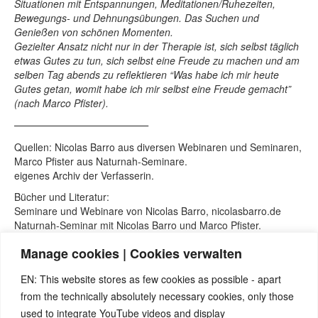
Situationen mit Entspannungen, Meditationen/Ruhezeiten,
Bewegungs- und Dehnungsübungen. Das Suchen und
Genießen von schönen Momenten.
Gezielter Ansatz nicht nur in der Therapie ist, sich selbst täglich
etwas Gutes zu tun, sich selbst eine Freude zu machen und am
selben Tag abends zu reflektieren “Was habe ich mir heute
Gutes getan, womit habe ich mir selbst eine Freude gemacht”
(nach Marco Pfister).
——————————————–
Quellen: Nicolas Barro aus diversen Webinaren und Seminaren,
Marco Pfister aus Naturnah-Seminare.
eigenes Archiv der Verfasserin.
Bücher und Literatur:
Seminare und Webinare von Nicolas Barro, nicolasbarro.de
Naturnah-Seminar mit Nicolas Barro und Marco Pfister.
Mark U. Pfister „Anwendungshandbuch zu den 5 Biologischen
Manage cookies | Cookies verwalten
Naturgesetzen“
Internetseite
www.5bn.de
.
EN: This website stores as few cookies as possible - apart
David Münnich, „Das System der 5 Biologischen Naturgesetze“
from the technically absolutely necessary cookies, only those
Band 1 und Band 2.
Claudio Trupiano: „Danke Doktor Hamer“.
used to integrate YouTube videos and display