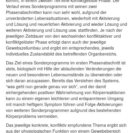
kommt, in einem zweiten Teil eine konfliktgelöste Phase. Der
Verlauf eines Sonderprogramms mit seinen zwei
Phasenabschnitten kann nun sehr wohl, aufgrund der
unveränderten Lebenssituationen, wiederholt mit Aktivierung
und Lösung und neuerlichen Aktivierung und wieder Lösung und
weiteren Aktivierung und Lösung usw. stattfinden. Je nach der
jeweiligen Zeitdauer von den wechselnden konfliktaktiver und
konfliktgelöster Phase erfolgt dann auch der jeweilige
Gewebszellumbau und ergibt ein entsprechendes, jeweils
individuelles Zustandsbild des betreffenden Organbereichs.
Das Ziel eines Sonderprogramms im ersten Phasenabschnitt ist
stets, biologisch mit Hilfe der ablaufenden Veränderungen die
neuen und besonderen Lebensumstände zu überwinden oder
sich daran anzupassen. Bereits das Verstehen des Systems,
“was geht nun gerade genau vor sich”, und der damit
einhergehenden positiven Wahrnehmung von Körperreaktionen
kann zu einem eigenen leichteren und entspannteren Umgang
mit manch heftigem Symptom führen und Folge-Aktivierungen
von weiteren Sonderprogrammen aufgrund des bestehenden
Körperproblems vermeiden.
Das jeweilige konkrete, konfliktiv empfundene Thema ergibt sich
aus der physiologischen Funktion von einem Gewebebereich