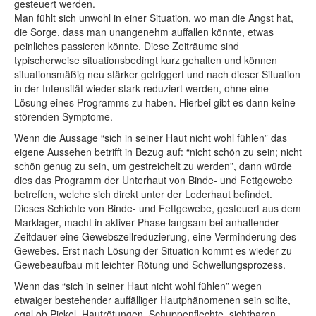
gesteuert werden.
Man fühlt sich unwohl in einer Situation, wo man die Angst hat,
die Sorge, dass man unangenehm auffallen könnte, etwas
peinliches passieren könnte. Diese Zeiträume sind
typischerweise situationsbedingt kurz gehalten und können
situationsmäßig neu stärker getriggert und nach dieser Situation
in der Intensität wieder stark reduziert werden, ohne eine
Lösung eines Programms zu haben. Hierbei gibt es dann keine
störenden Symptome.
Wenn die Aussage “sich in seiner Haut nicht wohl fühlen” das
eigene Aussehen betrifft in Bezug auf: “nicht schön zu sein; nicht
schön genug zu sein, um gestreichelt zu werden”, dann würde
dies das Programm der Unterhaut von Binde- und Fettgewebe
betreffen, welche sich direkt unter der Lederhaut befindet.
Dieses Schichte von Binde- und Fettgewebe, gesteuert aus dem
Marklager, macht in aktiver Phase langsam bei anhaltender
Zeitdauer eine Gewebszellreduzierung, eine Verminderung des
Gewebes. Erst nach Lösung der Situation kommt es wieder zu
Gewebeaufbau mit leichter Rötung und Schwellungsprozess.
Wenn das “sich in seiner Haut nicht wohl fühlen” wegen
etwaiger bestehender auffälliger Hautphänomenen sein sollte,
egal ob Pickel, Hautrötungen, Schuppenflechte, sichtbaren