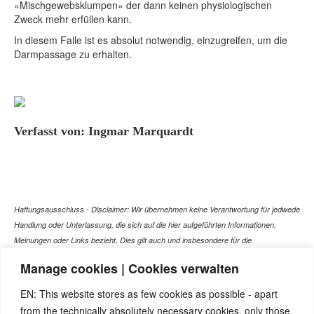
«Mischgewebsklumpen» der dann keinen physiologischen
Zweck mehr erfüllen kann.
In diesem Falle ist es absolut notwendig, einzugreifen, um die
Darmpassage zu erhalten.
Verfasst von: Ingmar Marquardt
Haftungsausschluss - Disclaimer: Wir übernehmen keine Verantwortung für jedwede
Handlung oder Unterlassung, die sich auf die hier aufgeführten Informationen,
Meinungen oder Links bezieht. Dies gilt auch und insbesondere für die
gesundheitlich relevanten Beiträge, die selbstverständlich kein Ersatz für ein
Manage cookies | Cookies verwalten
Gespräch mit dem Arzt Ihres Vertrauens darstellen können. Bei den Texten auf
dieser Webseite handelt es sich nicht um Therapieempfehlungen oder gar um den
EN: This website stores as few cookies as possible - apart
Versuch einer Diagnose oder Behandlung! Wir übernehmen keinerlei Gewähr für die
from the technically absolutely necessary cookies, only those