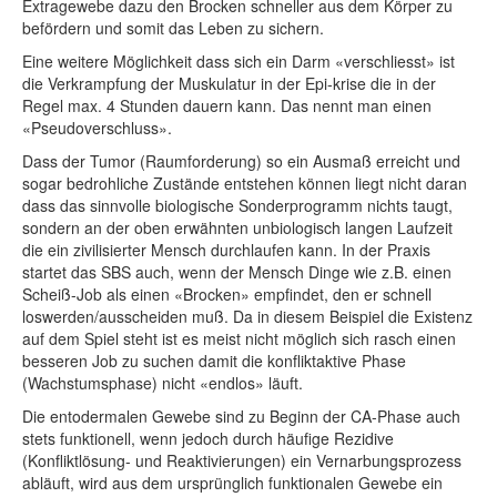
Extragewebe dazu den Brocken schneller aus dem Körper zu
befördern und somit das Leben zu sichern.
Eine weitere Möglichkeit dass sich ein Darm «verschliesst» ist
die Verkrampfung der Muskulatur in der Epi-krise die in der
Regel max. 4 Stunden dauern kann. Das nennt man einen
«Pseudoverschluss».
Dass der Tumor (Raumforderung) so ein Ausmaß erreicht und
sogar bedrohliche Zustände entstehen können liegt nicht daran
dass das sinnvolle biologische Sonderprogramm nichts taugt,
sondern an der oben erwähnten unbiologisch langen Laufzeit
die ein zivilisierter Mensch durchlaufen kann. In der Praxis
startet das SBS auch, wenn der Mensch Dinge wie z.B. einen
Scheiß-Job als einen «Brocken» empfindet, den er schnell
loswerden/ausscheiden muß. Da in diesem Beispiel die Existenz
auf dem Spiel steht ist es meist nicht möglich sich rasch einen
besseren Job zu suchen damit die konfliktaktive Phase
(Wachstumsphase) nicht «endlos» läuft.
Die entodermalen Gewebe sind zu Beginn der CA-Phase auch
stets funktionell, wenn jedoch durch häufige Rezidive
(Konfliktlösung- und Reaktivierungen) ein Vernarbungsprozess
abläuft, wird aus dem ursprünglich funktionalen Gewebe ein