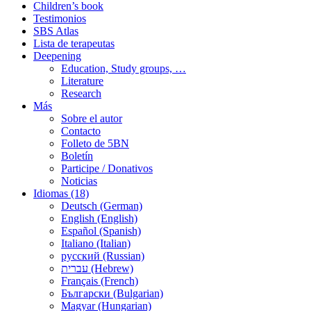
Children’s book
Testimonios
SBS Atlas
Lista de terapeutas
Deepening
Education, Study groups, …
Literature
Research
Más
Sobre el autor
Contacto
Folleto de 5BN
Boletín
Participe / Donativos
Noticias
Idiomas (18)
Deutsch (German)
English (English)
Español (Spanish)
Italiano (Italian)
русский (Russian)
עברית (Hebrew)
Français (French)
Български (Bulgarian)
Magyar (Hungarian)