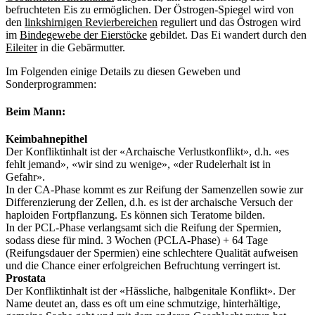
befruchteten Eis zu ermöglichen. Der Östrogen-Spiegel wird von
den
linkshirnigen Revierbereichen
reguliert und das Östrogen wird
im
Bindegewebe der Eierstöcke
gebildet. Das Ei wandert durch den
Eileiter
in die Gebärmutter.
Im Folgenden einige Details zu diesen Geweben und
Sonderprogrammen:
Beim Mann:
Keimbahnepithel
Der Konfliktinhalt ist der «Archaische Verlustkonflikt», d.h. «es
fehlt jemand», «wir sind zu wenige», «der Rudelerhalt ist in
Gefahr».
In der CA-Phase kommt es zur Reifung der Samenzellen sowie zur
Differenzierung der Zellen, d.h. es ist der archaische Versuch der
haploiden Fortpflanzung. Es können sich Teratome bilden.
In der PCL-Phase verlangsamt sich die Reifung der Spermien,
sodass diese für mind. 3 Wochen (PCLA-Phase) + 64 Tage
(Reifungsdauer der Spermien) eine schlechtere Qualität aufweisen
und die Chance einer erfolgreichen Befruchtung verringert ist.
Prostata
Der Konfliktinhalt ist der «Hässliche, halbgenitale Konflikt». Der
Name deutet an, dass es oft um eine schmutzige, hinterhältige,