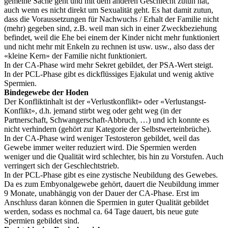
gemeine Sache geht und mit dem anderen Geschlecht zutun hat,
auch wenn es nicht direkt um Sexualität geht. Es hat damit zutun,
dass die Voraussetzungen für Nachwuchs / Erhalt der Familie nicht
(mehr) gegeben sind, z.B. weil man sich in einer Zweckbeziehung
befindet, weil die Ehe bei einem der Kinder nicht mehr funktioniert
und nicht mehr mit Enkeln zu rechnen ist usw. usw., also dass der
«kleine Kern» der Familie nicht funktioniert.
In der CA-Phase wird mehr Sekret gebildet, der PSA-Wert steigt.
In der PCL-Phase gibt es dickflüssiges Ejakulat und wenig aktive
Spermien.
Bindegewebe der Hoden
Der Konfliktinhalt ist der «Verlustkonflikt» oder «Verlustangst-
Konflikt», d.h. jemand stirbt weg oder geht weg (in der
Partnerschaft, Schwangerschaft-Abbruch, …) und ich konnte es
nicht verhindern (gehört zur Kategorie der Selbstwerteinbrüche).
In der CA-Phase wird weniger Testosteron gebildet, weil das
Gewebe immer weiter reduziert wird. Die Spermien werden
weniger und die Qualität wird schlechter, bis hin zu Vorstufen. Auch
verringert sich der Geschlechtstrieb.
In der PCL-Phase gibt es eine zystische Neubildung des Gewebes.
Da es zum Embyonalgewebe gehört, dauert die Neubildung immer
9 Monate, unabhängig von der Dauer der CA-Phase. Erst im
Anschluss daran können die Spermien in guter Qualität gebildet
werden, sodass es nochmal ca. 64 Tage dauert, bis neue gute
Spermien gebildet sind.