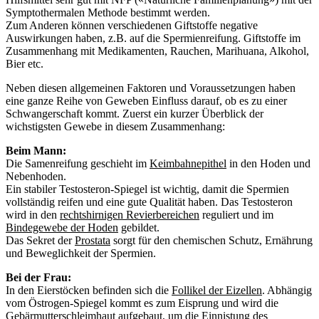
Symptothermalen Methode bestimmt werden.
Zum Anderen können verschiedenen Giftstoffe negative
Auswirkungen haben, z.B. auf die Spermienreifung. Giftstoffe im
Zusammenhang mit Medikamenten, Rauchen, Marihuana, Alkohol,
Bier etc.
Neben diesen allgemeinen Faktoren und Voraussetzungen haben
eine ganze Reihe von Geweben Einfluss darauf, ob es zu einer
Schwangerschaft kommt. Zuerst ein kurzer Überblick der
wichstigsten Gewebe in diesem Zusammenhang:
Beim Mann:
Die Samenreifung geschieht im
Keimbahnepithel
in den Hoden und
Nebenhoden.
Ein stabiler Testosteron-Spiegel ist wichtig, damit die Spermien
vollständig reifen und eine gute Qualität haben. Das Testosteron
wird in den
rechtshirnigen Revierbereichen
reguliert und im
Bindegewebe der Hoden
gebildet.
Das Sekret der
Prostata
sorgt für den chemischen Schutz, Ernährung
und Beweglichkeit der Spermien.
Bei der Frau:
In den Eierstöcken befinden sich die
Follikel der Eizellen
. Abhängig
vom Östrogen-Spiegel kommt es zum Eisprung und wird die
Gebärmutterschleimhaut
aufgebaut, um die Einnistung des