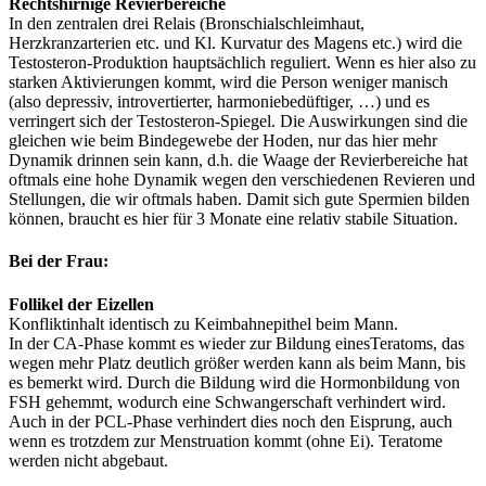
Rechtshirnige Revierbereiche
In den zentralen drei Relais (Bronschialschleimhaut,
Herzkranzarterien etc. und Kl. Kurvatur des Magens etc.) wird die
Testosteron-Produktion hauptsächlich reguliert. Wenn es hier also zu
starken Aktivierungen kommt, wird die Person weniger manisch
(also depressiv, introvertierter, harmoniebedüftiger, …) und es
verringert sich der Testosteron-Spiegel. Die Auswirkungen sind die
gleichen wie beim Bindegewebe der Hoden, nur das hier mehr
Dynamik drinnen sein kann, d.h. die Waage der Revierbereiche hat
oftmals eine hohe Dynamik wegen den verschiedenen Revieren und
Stellungen, die wir oftmals haben. Damit sich gute Spermien bilden
können, braucht es hier für 3 Monate eine relativ stabile Situation.
Bei der Frau:
Follikel der Eizellen
Konfliktinhalt identisch zu Keimbahnepithel beim Mann.
In der CA-Phase kommt es wieder zur Bildung einesTeratoms, das
wegen mehr Platz deutlich größer werden kann als beim Mann, bis
es bemerkt wird. Durch die Bildung wird die Hormonbildung von
FSH gehemmt, wodurch eine Schwangerschaft verhindert wird.
Auch in der PCL-Phase verhindert dies noch den Eisprung, auch
wenn es trotzdem zur Menstruation kommt (ohne Ei). Teratome
werden nicht abgebaut.