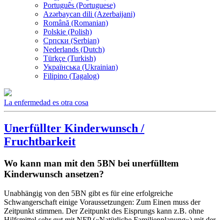
Português (Portuguese)
Azərbaycan dili (Azerbaijani)
Română (Romanian)
Polskie (Polish)
Српски (Serbian)
Nederlands (Dutch)
Türkçe (Turkish)
Українська (Ukrainian)
Filipino (Tagalog)
La enfermedad es otra cosa
Unerfüllter Kinderwunsch /
Fruchtbarkeit
Wo kann man mit den 5BN bei unerfülltem
Kinderwunsch ansetzen?
Unabhängig von den 5BN gibt es für eine erfolgreiche
Schwangerschaft einige Voraussetzungen: Zum Einen muss der
Zeitpunkt stimmen. Der Zeitpunkt des Eisprungs kann z.B. ohne
Hilfsmittel sehr gut mit NFP («Natürliche Familienplanung») mit der