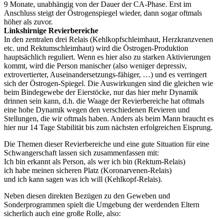
9 Monate, unabhängig von der Dauer der CA-Phase. Erst im
Anschluss steigt der Östrogenspiegel wieder, dann sogar oftmals
höher als zuvor.
Linkshirnige Revierbereiche
In den zentralen drei Relais (Kehlkopfschleimhaut, Herzkranzvenen
etc. und Rektumschleimhaut) wird die Östrogen-Produktion
hauptsächlich reguliert. Wenn es hier also zu starken Aktivierungen
kommt, wird die Person manischer (also weniger depressiv,
extrovertierter, Auseinandersetzungs-fähiger, …) und es verringert
sich der Östrogen-Spiegel. Die Auswirkungen sind die gleichen wie
beim Bindegewebe der Eierstöcke, nur das hier mehr Dynamik
drinnen sein kann, d.h. die Waage der Revierbereiche hat oftmals
eine hohe Dynamik wegen den verschiedenen Revieren und
Stellungen, die wir oftmals haben. Anders als beim Mann braucht es
hier nur 14 Tage Stabilität bis zum nächsten erfolgreichen Eisprung.
Die Themen dieser Revierbereiche und eine gute Situation für eine
Schwangerschaft lassen sich zusammenfassen mit:
Ich bin erkannt als Person, als wer ich bin (Rektum-Relais)
ich habe meinen sicheren Platz (Koronarvenen-Relais)
und ich kann sagen was ich will (Kehlkopf-Relais).
Neben diesen direkten Bezügen zu den Geweben und
Sonderprogrammen spielt die Umgebung der werdenden Eltern
sicherlich auch eine große Rolle, also: