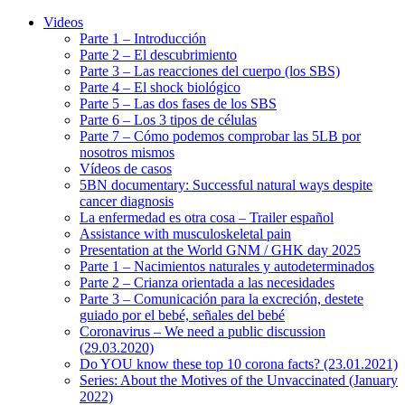
Videos
Parte 1 – Introducción
Parte 2 – El descubrimiento
Parte 3 – Las reacciones del cuerpo (los SBS)
Parte 4 – El shock biológico
Parte 5 – Las dos fases de los SBS
Parte 6 – Los 3 tipos de células
Parte 7 – Cómo podemos comprobar las 5LB por
nosotros mismos
Vídeos de casos
5BN documentary: Successful natural ways despite
cancer diagnosis
La enfermedad es otra cosa – Trailer español
Assistance with musculoskeletal pain
Presentation at the World GNM / GHK day 2025
Parte 1 – Nacimientos naturales y autodeterminados
Parte 2 – Crianza orientada a las necesidades
Parte 3 – Comunicación para la excreción, destete
guiado por el bebé, señales del bebé
Coronavirus – We need a public discussion
(29.03.2020)
Do YOU know these top 10 corona facts? (23.01.2021)
Series: About the Motives of the Unvaccinated (January
2022)