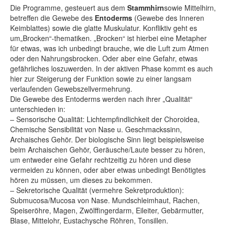
Die Programme, gesteuert aus dem
Stammhirn
sowie Mittelhirn,
betreffen die Gewebe des
Entoderms
(Gewebe des Inneren
Keimblattes) sowie die glatte Muskulatur. Konfliktiv geht es
um„Brocken“-thematiken. „Brocken“ ist hierbei eine Metapher
für etwas, was ich unbedingt brauche, wie die Luft zum Atmen
oder den Nahrungsbrocken. Oder aber eine Gefahr, etwas
gefährliches loszuwerden. In der aktiven Phase kommt es auch
hier zur Steigerung der Funktion sowie zu einer langsam
verlaufenden Gewebszellvermehrung.
Die Gewebe des Entoderms werden nach ihrer „Qualität“
unterschieden in:
– Sensorische Qualität: Lichtempﬁndlichkeit der Choroidea,
Chemische Sensibilität von Nase u. Geschmackssinn,
Archaisches Gehör. Der biologische Sinn liegt beispielsweise
beim Archaischen Gehör, Geräusche/Laute besser zu hören,
um entweder eine Gefahr rechtzeitig zu hören und diese
vermeiden zu können, oder aber etwas unbedingt Benötigtes
hören zu müssen, um dieses zu bekommen.
– Sekretorische Qualität (vermehre Sekretproduktion):
Submucosa/Mucosa von Nase. Mundschleimhaut, Rachen,
Speiseröhre, Magen, Zwölﬃngerdarm, Eileiter, Gebärmutter,
Blase, Mittelohr, Eustachysche Röhren, Tonsillen.