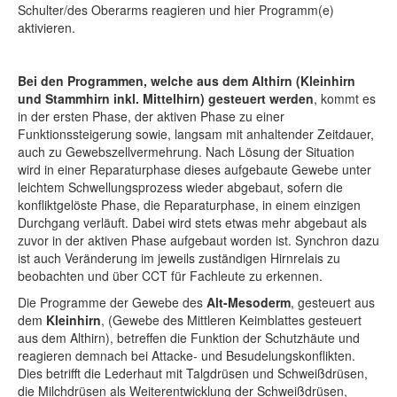
Schulter/des Oberarms reagieren und hier Programm(e)
aktivieren.
Bei den Programmen, welche aus dem Althirn (Kleinhirn
und Stammhirn inkl. Mittelhirn) gesteuert werden
, kommt es
in der ersten Phase, der aktiven Phase zu einer
Funktionssteigerung sowie, langsam mit anhaltender Zeitdauer,
auch zu Gewebszellvermehrung. Nach Lösung der Situation
wird in einer Reparaturphase dieses aufgebaute Gewebe unter
leichtem Schwellungsprozess wieder abgebaut, sofern die
konfliktgelöste Phase, die Reparaturphase, in einem einzigen
Durchgang verläuft. Dabei wird stets etwas mehr abgebaut als
zuvor in der aktiven Phase aufgebaut worden ist. Synchron dazu
ist auch Veränderung im jeweils zuständigen Hirnrelais zu
beobachten und über CCT für Fachleute zu erkennen.
Die Programme der Gewebe des
Alt-Mesoderm
, gesteuert aus
dem
Kleinhirn
, (Gewebe des Mittleren Keimblattes gesteuert
aus dem Althirn), betreffen die Funktion der Schutzhäute und
reagieren demnach bei Attacke- und Besudelungskonflikten.
Dies betrifft die Lederhaut mit Talgdrüsen und Schweißdrüsen,
die Milchdrüsen als Weiterentwicklung der Schweißdrüsen,