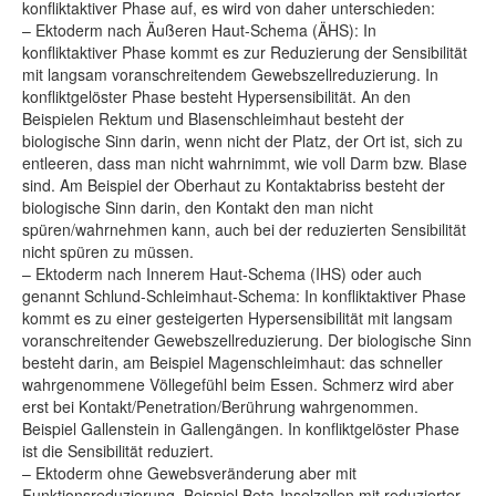
konfliktaktiver Phase auf, es wird von daher unterschieden:
– Ektoderm nach Äußeren Haut-Schema (ÄHS): In
konfliktaktiver Phase kommt es zur Reduzierung der Sensibilität
mit langsam voranschreitendem Gewebszellreduzierung. In
konfliktgelöster Phase besteht Hypersensibilität. An den
Beispielen Rektum und Blasenschleimhaut besteht der
biologische Sinn darin, wenn nicht der Platz, der Ort ist, sich zu
entleeren, dass man nicht wahrnimmt, wie voll Darm bzw. Blase
sind. Am Beispiel der Oberhaut zu Kontaktabriss besteht der
biologische Sinn darin, den Kontakt den man nicht
spüren/wahrnehmen kann, auch bei der reduzierten Sensibilität
nicht spüren zu müssen.
– Ektoderm nach Innerem Haut-Schema (IHS) oder auch
genannt Schlund-Schleimhaut-Schema: In konfliktaktiver Phase
kommt es zu einer gesteigerten Hypersensibilität mit langsam
voranschreitender Gewebszellreduzierung. Der biologische Sinn
besteht darin, am Beispiel Magenschleimhaut: das schneller
wahrgenommene Völlegefühl beim Essen. Schmerz wird aber
erst bei Kontakt/Penetration/Berührung wahrgenommen.
Beispiel Gallenstein in Gallengängen. In konfliktgelöster Phase
ist die Sensibilität reduziert.
– Ektoderm ohne Gewebsveränderung aber mit
Funktionsreduzierung. Beispiel Beta-Inselzellen mit reduzierter