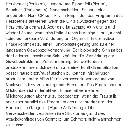
Herzbeutel (Perikard), Lungen- und Rippenfell (Pleura),
Bauchfell (Peritoneum), Nervenscheiden. So kann eine
angedrohte Herz-OP konfliktiv im Empfinden das Programm des
Herzbeutels aktivieren, wenn die OP als „Attacke“ gegen das
Herz empfunden wird. Aber eine kurzzeitige Aktivierung und
wieder Lösung, wenn sich Patient rasch beruhigen kann, macht
keine bemerkbare Veränderung am Organteil. In der aktiven
Phase kommt es zu einer Funktionssteigerung und zu einer
langsamen Gewebszellvermehrung. Der biologische Sinn ist bei
der Lederhaut sowie den Schutzhäuten die Verstärkung der
Gewebestruktur mit Zellvermehrung; Schweißdrüsen
produzieren mehr Schweiß um aus einer konfliktiven Situation
besser rausgleiten/rausflutschen zu können; Milchdrüsen
produzieren mehr Milch für die verbesserte Versorgung von
Nachwuchs bzw. zu versorgende Personen. Das Programm der
Milchdrüsen ist in der aktiven Phase mit vermehrter
Milchproduktion aber nur zu beobachten, wenn die Frau stillt
oder aber parallel das Programm des milchproduzierenden
Hormons im Gange ist (Eigene Aktivierung!). Die
Nervenscheiden verstärken ihre Struktur aufgrund des
Attackekonfliktes von Schmerz, um Schmerz nicht wahrnehmen
zu müssen.