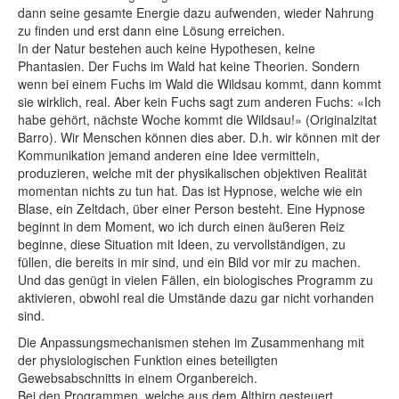
dann seine gesamte Energie dazu aufwenden, wieder Nahrung
zu finden und erst dann eine Lösung erreichen.
In der Natur bestehen auch keine Hypothesen, keine
Phantasien. Der Fuchs im Wald hat keine Theorien. Sondern
wenn bei einem Fuchs im Wald die Wildsau kommt, dann kommt
sie wirklich, real. Aber kein Fuchs sagt zum anderen Fuchs: «Ich
habe gehört, nächste Woche kommt die Wildsau!» (Originalzitat
Barro). Wir Menschen können dies aber. D.h. wir können mit der
Kommunikation jemand anderen eine Idee vermitteln,
produzieren, welche mit der physikalischen objektiven Realität
momentan nichts zu tun hat. Das ist Hypnose, welche wie ein
Blase, ein Zeltdach, über einer Person besteht. Eine Hypnose
beginnt in dem Moment, wo ich durch einen äußeren Reiz
beginne, diese Situation mit Ideen, zu vervollständigen, zu
füllen, die bereits in mir sind, und ein Bild vor mir zu machen.
Und das genügt in vielen Fällen, ein biologisches Programm zu
aktivieren, obwohl real die Umstände dazu gar nicht vorhanden
sind.
Die Anpassungsmechanismen stehen im Zusammenhang mit
der physiologischen Funktion eines beteiligten
Gewebsabschnitts in einem Organbereich.
Bei den Programmen, welche aus dem Althirn gesteuert