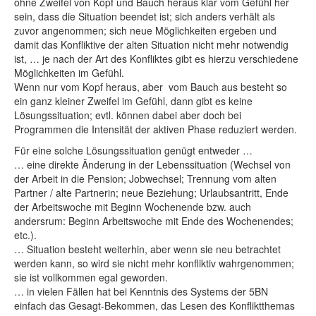
ohne Zweifel von Kopf und Bauch heraus klar vom Gefühl her
sein, dass die Situation beendet ist; sich anders verhält als
zuvor angenommen; sich neue Möglichkeiten ergeben und
damit das Konfliktive der alten Situation nicht mehr notwendig
ist, … je nach der Art des Konfliktes gibt es hierzu verschiedene
Möglichkeiten im Gefühl.
Wenn nur vom Kopf heraus, aber vom Bauch aus besteht so
ein ganz kleiner Zweifel im Gefühl, dann gibt es keine
Lösungssituation; evtl. können dabei aber doch bei
Programmen die Intensität der aktiven Phase reduziert werden.
Für eine solche Lösungssituation genügt entweder …
… eine direkte Änderung in der Lebenssituation (Wechsel von
der Arbeit in die Pension; Jobwechsel; Trennung vom alten
Partner / alte Partnerin; neue Beziehung; Urlaubsantritt, Ende
der Arbeitswoche mit Beginn Wochenende bzw. auch
andersrum: Beginn Arbeitswoche mit Ende des Wochenendes;
etc.).
… Situation besteht weiterhin, aber wenn sie neu betrachtet
werden kann, so wird sie nicht mehr konfliktiv wahrgenommen;
sie ist vollkommen egal geworden.
… in vielen Fällen hat bei Kenntnis des Systems der 5BN
einfach das Gesagt-Bekommen, das Lesen des Konfliktthemas