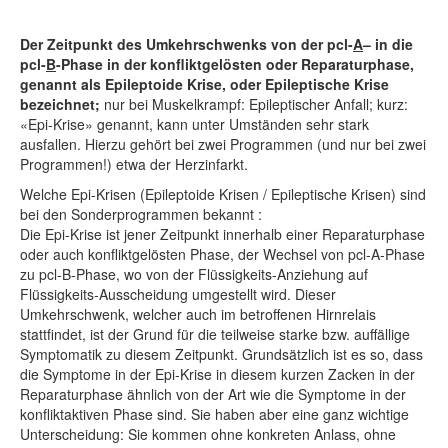
Der Zeitpunkt des Umkehrschwenks von der pcl-
A
– in die
pcl-
B
-Phase in der konfliktgelösten oder Reparaturphase,
genannt als Epileptoide Krise, oder Epileptische Krise
bezeichnet;
nur bei Muskelkrampf: Epileptischer Anfall; kurz:
«Epi-Krise» genannt, kann unter Umständen sehr stark
ausfallen. Hierzu gehört bei zwei Programmen (und nur bei zwei
Programmen!) etwa der Herzinfarkt.
Welche Epi-Krisen (Epileptoide Krisen / Epileptische Krisen) sind
bei den Sonderprogrammen bekannt :
Die Epi-Krise ist jener Zeitpunkt innerhalb einer Reparaturphase
oder auch konfliktgelösten Phase, der Wechsel von pcl-A-Phase
zu pcl-B-Phase, wo von der Flüssigkeits-Anziehung auf
Flüssigkeits-Ausscheidung umgestellt wird. Dieser
Umkehrschwenk, welcher auch im betroffenen Hirnrelais
stattfindet, ist der Grund für die teilweise starke bzw. auffällige
Symptomatik zu diesem Zeitpunkt. Grundsätzlich ist es so, dass
die Symptome in der Epi-Krise in diesem kurzen Zacken in der
Reparaturphase ähnlich von der Art wie die Symptome in der
konfliktaktiven Phase sind. Sie haben aber eine ganz wichtige
Unterscheidung: Sie kommen ohne konkreten Anlass, ohne