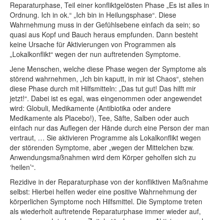
Reparaturphase, Teil einer konfliktgelösten Phase „Es ist alles in
Ordnung. Ich in ok.“ „Ich bin in Heilungsphase“. Diese
Wahrnehmung muss in der Gefühlsebene einfach da sein; so
quasi aus Kopf und Bauch heraus empfunden. Dann besteht
keine Ursache für Aktivierungen von Programmen als
„Lokalkonflikt“ wegen der nun auftretenden Symptome.
Jene Menschen, welche diese Phase wegen der Symptome als
störend wahrnehmen, „Ich bin kaputt, in mir ist Chaos“, stehen
diese Phase durch mit Hilfsmitteln: „Das tut gut! Das hilft mir
jetzt!“. Dabei ist es egal, was eingenommen oder angewendet
wird: Globuli, Medikamente (Antibiotika oder andere
Medikamente als Placebo!), Tee, Säfte, Salben oder auch
einfach nur das Auflegen der Hände durch eine Person der man
vertraut, … Sie aktivieren Programme als Lokalkonflikt wegen
der störenden Symptome, aber „wegen der Mittelchen bzw.
Anwendungsmaßnahmen wird dem Körper geholfen sich zu
‘heilen’“.
Rezidive in der Reparaturphase von der konfliktiven Maßnahme
selbst: Hierbei helfen weder eine positive Wahrnehmung der
körperlichen Symptome noch Hilfsmittel. Die Symptome treten
als wiederholt auftretende Reparaturphase immer wieder auf,