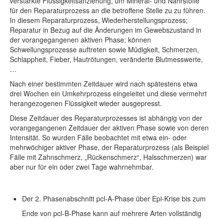
verstärkte Flüssigkeitsanziehung, um Mineral- und Nährstoffe
für den Reparaturprozess an die betroffene Stelle zu zu führen.
In diesem Reparaturprozess, Wiederherstellungsprozess;
Reparatur in Bezug auf die Änderungen im Gewebszustand in
der vorangegangenen aktiven Phase; können
Schwellungsprozesse auftreten sowie Müdigkeit, Schmerzen,
Schlappheit, Fieber, Hautrötungen, veränderte Blutmesswerte,
…
Nach einer bestimmten Zeitdauer wird nach spätestens etwa
drei Wochen ein Umkehrprozess eingeleitet und diese vermehrt
herangezogenen Flüssigkeit wieder ausgepresst.
Diese Zeitdauer des Reparaturprozesses ist abhängig von der
vorangegangenen Zeitdauer der aktiven Phase sowie von deren
Intensität. So wurden Fälle beobachtet mit etwa ein- oder
mehrwöchiger aktiver Phase, der Reparaturprozess (als Beispiel
Fälle mit Zahnschmerz, „Rückenschmerz“, Halsschmerzen) war
aber nur für ein oder zwei Tage wahrnehmbar.
Der 2. Phasenabschnitt pcl-A-Phase über Epi-Krise bis zum
Ende von pcl-B-Phase kann auf mehrere Arten vollständig