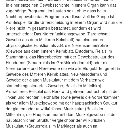
In einer einzelnen Gewebsschichte in einem Organ kann das
zugehörige Programm im Laufen sein, ohne dass beim
Nachbargewebe das Programm zu dieser Zeit im Gange ist.
Als Beispiel für die Unterscheidung in einem Organ wird nun die
Niere nicht im gesamten betrachtet, sondern es wird
unterschieden: Das Nierenfunktionsgewebe (Parenchym;
Gewebe aus dem Mittleren Keimblatt) hat eine andere
physiologische Funktion als z.B. die Nierensammelrohre
(Gewebe aus dem Inneren Keimblatt, Entoderm, Relais im
Stammhirn), das Nierenbecken mit der Gewebestruktur des
Ektoderms (Steuerrelais im Großhirnrindenfeld) oder die
Nierenarterie und Nierenvene (so wie alle Blutgefäße: geteilt in
Gewebe des Mittleren Keimblattes, Neu-Mesoderm und
Gewebe der glatten Muskulatur mit dem Verhalten wie
stammhirngesteuertes Gewebe, Relais im Mittelhirn).
Als weiteres Beispiel das Herz wird getrennt betrachtet mit der
linken und rechten Herzhälfte sowie jeweils die Vorderkammer
als vor allem Muskelgewebe mit der hauptsächlichen Struktur
der glatten oder unwillkürlichen Muskulatur (Relais im
Mittelhirn); die Hauptkammer mit dem Muskelgewebe mit der
hauptsächlichen Struktur vergleichbar der willkürlichen
Muskulatur (Steuerrelais im Marklager als auch im