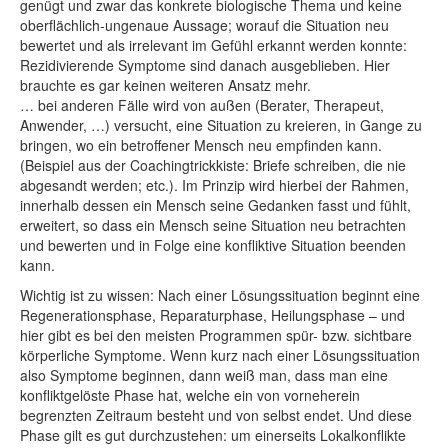
genügt und zwar das konkrete biologische Thema und keine
oberflächlich-ungenaue Aussage; worauf die Situation neu
bewertet und als irrelevant im Gefühl erkannt werden konnte:
Rezidivierende Symptome sind danach ausgeblieben. Hier
brauchte es gar keinen weiteren Ansatz mehr.
… bei anderen Fälle wird von außen (Berater, Therapeut,
Anwender, …) versucht, eine Situation zu kreieren, in Gange zu
bringen, wo ein betroffener Mensch neu empfinden kann.
(Beispiel aus der Coachingtrickkiste: Briefe schreiben, die nie
abgesandt werden; etc.). Im Prinzip wird hierbei der Rahmen,
innerhalb dessen ein Mensch seine Gedanken fasst und fühlt,
erweitert, so dass ein Mensch seine Situation neu betrachten
und bewerten und in Folge eine konfliktive Situation beenden
kann.
Wichtig ist zu wissen: Nach einer Lösungssituation beginnt eine
Regenerationsphase, Reparaturphase, Heilungsphase – und
hier gibt es bei den meisten Programmen spür- bzw. sichtbare
körperliche Symptome. Wenn kurz nach einer Lösungssituation
also Symptome beginnen, dann weiß man, dass man eine
konfliktgelöste Phase hat, welche ein von vorneherein
begrenzten Zeitraum besteht und von selbst endet. Und diese
Phase gilt es gut durchzustehen: um einerseits Lokalkonflikte