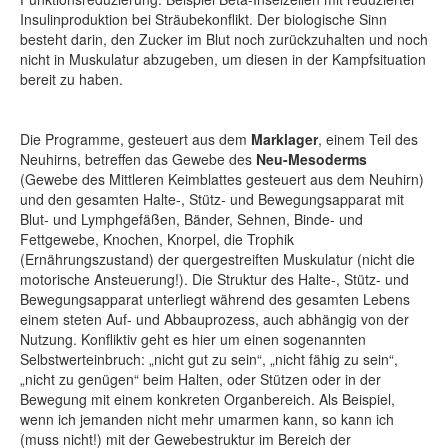
Insulinproduktion bei Sträubekonflikt. Der biologische Sinn
besteht darin, den Zucker im Blut noch zurückzuhalten und noch
nicht in Muskulatur abzugeben, um diesen in der Kampfsituation
bereit zu haben.
Die Programme, gesteuert aus dem
Marklager
, einem Teil des
Neuhirns, betreffen das Gewebe des
Neu-Mesoderms
(Gewebe des Mittleren Keimblattes gesteuert aus dem Neuhirn)
und den gesamten Halte-, Stütz- und Bewegungsapparat mit
Blut- und Lymphgefäßen, Bänder, Sehnen, Binde- und
Fettgewebe, Knochen, Knorpel, die Trophik
(Ernährungszustand) der quergestreiften Muskulatur (nicht die
motorische Ansteuerung!). Die Struktur des Halte-, Stütz- und
Bewegungsapparat unterliegt während des gesamten Lebens
einem steten Auf- und Abbauprozess, auch abhängig von der
Nutzung. Konfliktiv geht es hier um einen sogenannten
Selbstwerteinbruch: „nicht gut zu sein“, „nicht fähig zu sein“,
„nicht zu genügen“ beim Halten, oder Stützen oder in der
Bewegung mit einem konkreten Organbereich. Als Beispiel,
wenn ich jemanden nicht mehr umarmen kann, so kann ich
(muss nicht!) mit der Gewebestruktur im Bereich der