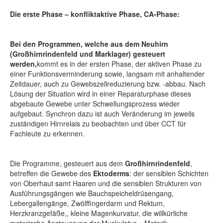
Die erste Phase – konfliktaktive Phase, CA-Phase:
Bei den Programmen, welche aus dem Neuhirn
(Großhirnrindenfeld und Marklager) gesteuert
werden,
kommt es in der ersten Phase, der aktiven Phase zu
einer Funktionsverminderung sowie, langsam mit anhaltender
Zeitdauer, auch zu Gewebszellreduzierung bzw. -abbau. Nach
Lösung der Situation wird in einer Reparaturphase dieses
abgebaute Gewebe unter Schwellungsprozess wieder
aufgebaut. Synchron dazu ist auch Veränderung im jeweils
zuständigen Hirnrelais zu beobachten und über CCT für
Fachleute zu erkennen.
Die Programme, gesteuert aus dem
Großhirnrindenfeld
,
betreffen die Gewebe des
Ektoderms
: der sensiblen Schichten
von Oberhaut samt Haaren und die sensiblen Strukturen von
Ausführungsgängen wie Bauchspeicheldrüsengang,
Lebergallengänge, Zwölffingerdarm und Rektum,
Herzkranzgefäße,, kleine Magenkurvatur, die willkürliche