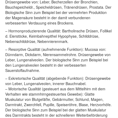
Drüsengewebe von: Leber, Becherzellen der Bronchien,
Bauchspeicheldr., Speicheldrüsen, Tränendrüsen, Prostata. Der
Biologische Sinn zum Beispiel bei der vermehrten Produktion
der Magensäure besteht in der damit verbundenen
verbesserten Verdauung eines Brockens.
– Hormonproduzierende Qualität: Bartholinsche Drüsen, Follikel
d. Eierstöcke, Keimbahnepithel Hypophyse, Schilddrüse,
Nebenschilddrüse, Nebennierenmark.
– Resorptive Qualität (aufnehmende Funktion): Mucosa von:
Dünndarm, Dickdarm, Nierensammelrohre. Drüsengewebe von
Leber, Lungenalveolen. Der biologische Sinn zum Beispiel bei
den Lungenalveolen besteht in der verbesserten
Sauerstoffaufnahme.
– Exkretorische Qualität (abgebende Funktion): Drüsengewebe
von Leber, Lungenalveolen, innerer Bauchnabel.
– Motorische Qualität (gesteuert aus dem Mittelhirn mit dem
Verhalten wie stammhirngesteuertes Gewebe): Glatte
Muskulatur von Blutgefäße, Gebärmutter, Schlund, Magen,
Darmtrakt, Zwerchfell, Pupille, Speiseröhre, Blase, Herzvorhöfe.
Der biologische Sinn zum Beispiel bei der glatten Muskulatur
des Darmtrakts besteht in der schnelleren Weiterbeförderung