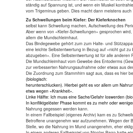
ständig auf Spannung ist, und wenn ein Muskel kontrahie
vom Trigeminus geben. Dies macht dann meistens auch V
Zu Schwellungen beim Kiefer: Der Kieferknochen
selbst kann Schwellung machen, Aufschwellung des Peri
Aber wenn von «Kiefer-Schwellungen» gesprochen wird, i
allem die Mundschleimhaut.
Das Bindegewebe gehört zum zum Halte- und Stützapparat, 
eine leichte Selbstentwertung in Bezug auf «nicht gut z
abzugeben». Eine Selbstentwertung ist für alle anderen
Die Mundschleimhaut vom Gewebe des Entoderms (Gewebe
zur verbesserten Nahrungsaufnahme oder etwas aus dem
Die Zuordnung zum Stammhirn sagt aus, dass es hier b
(biologisch:
herunterschlucken). Hierbei geht es vor allem um Nahru
etwa wegen «Krankheit».
Linke Hälfte: Ich muss eine Sache/Gefahr loswerden (bio
In konfliktgelöster Phase kommt es zu mehr oder weniger
Nahrung gegessen werden kann.
In einem Fallbeispiel (eigenes Archiv) kam es zu Schwel
Betroffene unangenehm war aufzunehmen. Wegen der Begl
Stelle, wo die Nahrung im Mund unangenehm, eher eklig
In einem anderen Fallbeispiel von Nicolas Barro hatte ei