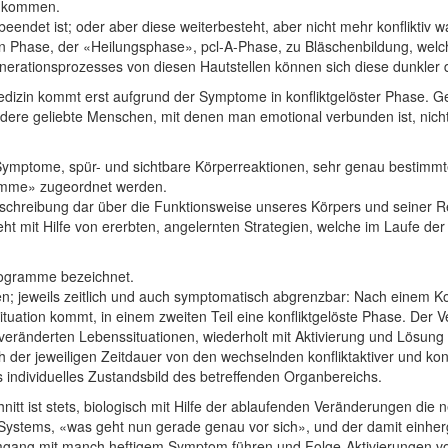
n kommen.
beendet ist; oder aber diese weiterbesteht, aber nicht mehr konflikt
ten Phase, der «Heilungsphase», pcl-A-Phase, zu Bläschenbildung, welc
erationsprozesses von diesen Hautstellen können sich diese dunkler d
edizin kommt erst aufgrund der Symptome in konfliktgelöster Phase. Ge
re geliebte Menschen, mit denen man emotional verbunden ist, nicht
Symptome, spür- und sichtbare Körperreaktionen, sehr genau bestimmt
amme» zugeordnet werden.
Beschreibung dar über die Funktionsweise unseres Körpers und seiner 
ht mit Hilfe von ererbten, angelernten Strategien, welche im Laufe d
rogramme bezeichnet.
; jeweils zeitlich und auch symptomatisch abgrenzbar: Nach einem Ko
 Situation kommt, in einem zweiten Teil eine konfliktgelöste Phase. De
eränderten Lebenssituationen, wiederholt mit Aktivierung und Lösung
h der jeweiligen Zeitdauer von den wechselnden konfliktaktiver und konf
 individuelles Zustandsbild des betreffenden Organbereichs.
itt ist stets, biologisch mit Hilfe der ablaufenden Veränderungen d
 Systems, «was geht nun gerade genau vor sich», und der damit einh
Umgang mit manch heftigem Symptom führen und Folge-Aktivierungen 