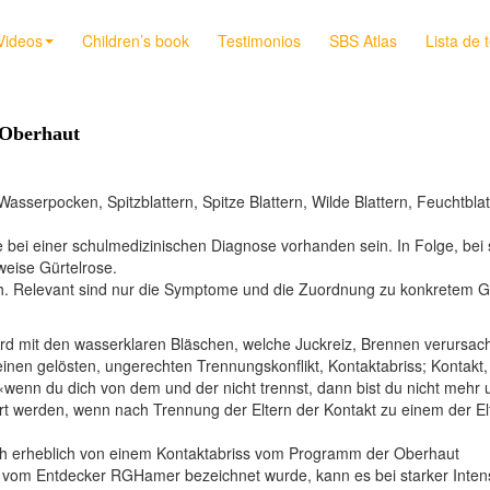
Videos
Children’s book
Testimonios
SBS Atlas
Lista de 
 Oberhaut
Wasserpocken, Spitzblattern, Spitze Blattern, Wilde Blattern, Feuchtblat
e bei einer schulmedizinischen Diagnose vorhanden sein. In Folge, bei
weise Gürtelrose.
lich. Relevant sind nur die Symptome und die Zuordnung zu konkretem
ird mit den wasserklaren Bläschen, welche Juckreiz, Brennen verursa
nen gelösten, ungerechten Trennungskonflikt, Kontaktabriss; Kontakt, 
«wenn du dich von dem und der nicht trennst, dann bist du nicht mehr 
iert werden, wenn nach Trennung der Eltern der Kontakt zu einem der Elt
och erheblich von einem Kontaktabriss vom Programm der Oberhaut
om Entdecker RGHamer bezeichnet wurde, kann es bei starker Intensi