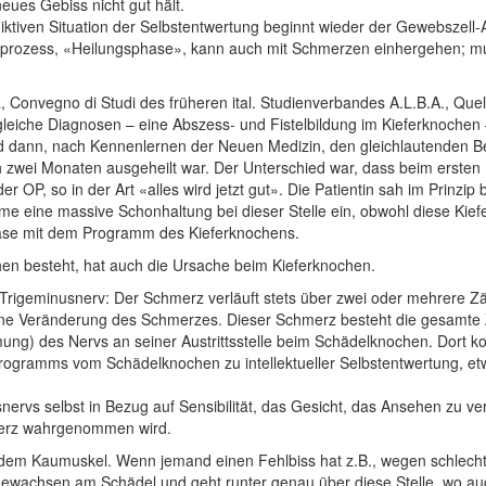
ues Gebiss nicht gut hält.
iktiven Situation der Selbstentwertung beginnt wieder der Gewebszell
rozess, «Heilungsphase», kann auch mit Schmerzen einhergehen; mus
a,
Convegno di Studi des früheren ital. Studienverbandes A.L.B.A., Quell
 gleiche Diagnosen – eine Abszess- und Fistelbildung im Kieferknochen –
d dann, nach Kennenlernen der Neuen Medizin, den gleichlautenden B
 zwei Monaten ausgeheilt war. Der Unterschied war, dass beim ersten 
 OP, so in der Art «alles wird jetzt gut». Die Patientin sah im Prinzi
eine massive Schonhaltung bei dieser Stelle ein, obwohl diese Kiefer
Phase mit dem Programm des Kieferknochens.
hen besteht, hat auch die Ursache beim Kieferknochen.
r Trigeminusnerv: Der Schmerz verläuft stets über zwei oder mehrere Zä
ine Veränderung des Schmerzes. Dieser Schmerz besteht die gesamte 
ung) des Nervs an seiner Austrittsstelle beim Schädelknochen. Dort
gramms vom Schädelknochen zu intellektueller Selbstentwertung, etwas
ervs selbst in Bezug auf Sensibilität, das Gesicht, das Ansehen zu ver
hmerz wahrgenommen wird.
em Kaumuskel. Wenn jemand einen Fehlbiss hat z.B., wegen schlecht
wachsen am Schädel und geht runter genau über diese Stelle, wo auc