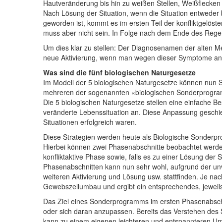
Hautveränderung bis hin zu weißen Stellen, Weißflecke
Nach Lösung der Situation, wenn die Situation entweder 
geworden ist, kommt es im ersten Teil der konfliktgelös
muss aber nicht sein. In Folge nach dem Ende des Regen
Um dies klar zu stellen: Der Diagnosenamen der alten M
neue Aktivierung, wenn man wegen dieser Symptome ande
Was sind die fünf biologischen Naturgesetze
Im Modell der 5 biologischen Naturgesetze können nun 
mehreren der sogenannten «biologischen Sonderprogr
Die 5 biologischen Naturgesetze stellen eine einfache 
veränderte Lebenssituation an. Diese Anpassung geschie
Situationen erfolgreich waren.
Diese Strategien werden heute als Biologische Sonderp
Hierbei können zwei Phasenabschnitte beobachtet werden
konfliktaktive Phase sowie, falls es zu einer Lösung der
Phasenabschnitten kann nun sehr wohl, aufgrund der unv
weiteren Aktivierung und Lösung usw. stattfinden. Je nac
Gewebszellumbau und ergibt ein entsprechendes, jeweils
Das Ziel eines Sonderprogramms im ersten Phasenabschn
oder sich daran anzupassen. Bereits das Verstehen des
kann zu einem eigenen leichteren und entspannteren 