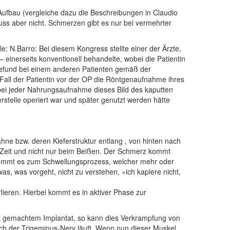
-Aufbau (vergleiche dazu die Beschreibungen in Claudio
s aber nicht. Schmerzen gibt es nur bei vermehrter
e: N.Barro: Bei diesem Kongress stellte einer der Ärzte,
 einerseits konventionell behandelte, wobei die Patientin
efund bei einem anderen Patienten gemäß der
Fall der Patientin vor der OP die Röntgenaufnahme ihres
p bei jeder Nahrungsaufnahme dieses Bild des kaputten
stelle operiert war und später genutzt werden hätte
hne bzw. deren Kieferstruktur entlang , von hinten nach
Zeit und nicht nur beim Beißen. Der Schmerz kommt
 kommt es zum Schwellungsprozess, welcher mehr oder
, was vorgeht, nicht zu verstehen, «ich kapiere nicht,
lieren. Hierbei kommt es in aktiver Phase zur
 gemachtem Implantat, so kann dies Verkrampfung von
h der Trigeminus-Nerv läuft. Wenn nun dieser Muskel