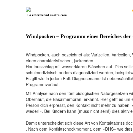
La enfermedad es otra cosa
Windpocken – Programm eines Bereiches der
Windpocken, auch bezeichnet als: Varizellen, Varicellen, 
einen charakteristischen, juckenden
Hautausschlag mit wasserklaren Bläschen auf. Dies sollt
schulmedizinisch anders diagnostiziert werden, beispiels
Es gilt wie in jedem Fall: Diagnosename ist nebensäch
Programmverlauf.
Mit Analyse nach den fünf biologischen Naturgesetzen w
Oberhaut, die Basalmembran, erkannt. Hier geht es um ei
Person dich erpresst, den Kontakt nicht mehr zu haben: 
wieder!». Bei Kindern kann (muss nicht sein!) dies aktiv
Damit unterscheidet sich diese Art von Kontaktabriss d
. Nach dem Konfliktschockmoment, dem «DHS» wie dies v