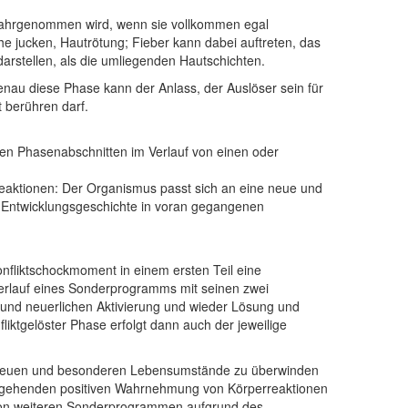
iv wahrgenommen wird, wenn sie vollkommen egal
he jucken, Hautrötung; Fieber kann dabei auftreten, das
arstellen, als die umliegenden Hautschichten.
nau diese Phase kann der Anlass, der Auslöser sein für
 berühren darf.
en Phasenabschnitten im Verlauf von einen oder
Reaktionen: Der Organismus passt sich an eine neue und
er Entwicklungsgeschichte in voran gegangenen
nfliktschockmoment in einem ersten Teil eine
r Verlauf eines Sonderprogramms mit seinen zwei
 und neuerlichen Aktivierung und wieder Lösung und
liktgelöster Phase erfolgt dann auch der jeweilige
ie neuen und besonderen Lebensumstände zu überwinden
ergehenden positiven Wahrnehmung von Körperreaktionen
von weiteren Sonderprogrammen aufgrund des