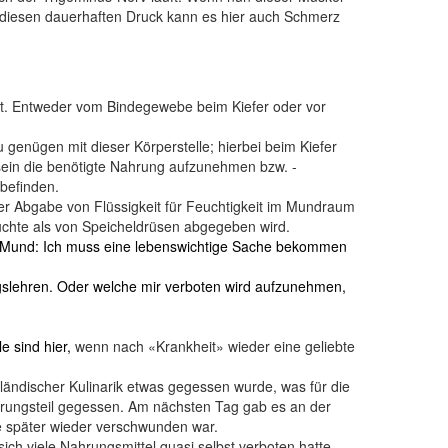
ch diesen dauerhaften Druck kann es hier auch Schmerz
nt. Entweder vom Bindegewebe beim Kiefer oder vor
 genügen mit dieser Körperstelle; hierbei beim Kiefer
 sein die benötigte Nahrung aufzunehmen bzw. -
befinden.
 Abgabe von Flüssigkeit für Feuchtigkeit im Mundraum
hte als von Speicheldrüsen abgegeben wird.
m Mund: Ich muss eine lebenswichtige Sache bekommen
gslehren. Oder welche mir verboten wird aufzunehmen,
e sind hier,
wenn nach «Krankheit» wieder eine geliebte
ländischer Kulinarik etwas gegessen wurde, was für die
rungsteil gegessen. Am nächsten Tag gab es an der
e später wieder verschwunden war.
ich viele Nahrungsmittel quasi selbst verboten hatte.