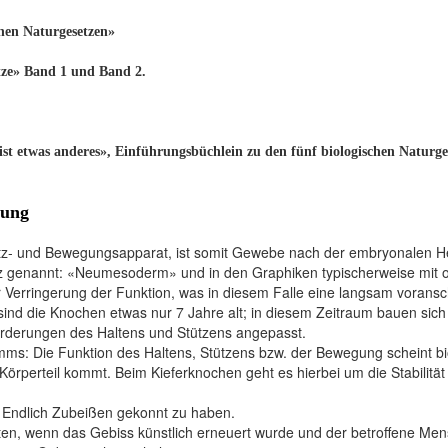
hen Naturgesetzen»
tze» Band 1 und Band 2.
t etwas anderes», Einführungsbüchlein zu den fünf biologischen Naturgese
lung
z- und Bewegungsapparat, ist somit Gewebe nach der embryonalen He
z genannt: «Neumesoderm» und in den Graphiken typischerweise mit or
r Verringerung der Funktion, was in diesem Falle eine langsam voran
nd die Knochen etwas nur 7 Jahre alt; in diesem Zeitraum bauen sich d
rderungen des Haltens und Stützens angepasst.
s: Die Funktion des Haltens, Stützens bzw. der Bewegung scheint biol
örperteil kommt. Beim Kieferknochen geht es hierbei um die Stabilität 
: Endlich Zubeißen gekonnt zu haben.
en, wenn das Gebiss künstlich erneuert wurde und der betroffene Mensch