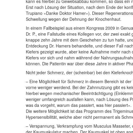
kann es hierbei zu Gewebsabbau kommen, so dass ein ne
Erst nach Lösung der Situation, nach dem Ende der konfl
Trupiano «Danke Doktor Hamer»). Dieser Regenerationsp
Schwellung wegen der Dehnung der Knochenhaut.
In einem Fallbeispiel aus einem Kongress 2009 in Genu
Dr. P.
, eine
Fallstudie eines Kollegen vor, der zwei exakt
knappe zehn Jahre mit dem Geschehen zu tun hatte, un
Entdeckung Dr. Hamers behandelte, und dieser Fall nach
Kiefers gezeigt wurde, aber keine Aufnahme mehr nach der
Kiefers vor sich und nahm während der Nahrungsaufnahme 
können. Die Patientin war über diese Jahre in aktiver 
Nicht jeder Schmerz, der (scheinbar) bei den Kieferknoc
– Eine Möglichkeit für Schmerz in diesem Bereich ist de
vorne weniger werdend. Bei der Zahnnutzung gibt es ke
hierbei wegen mechanischer Beeinträchtigung (Einklemm
weniger umfangreich ausfallen kann, nach Lösung des Pro
was da vorgeht, warum das passiert, was hier passiert».
Die weitere Möglichkeit ist das Programm des Trigeminusn
Hypersensibilität, welche aber nicht permanent als Sc
–
Verspannung, Verkrampfung vom Musculus Masseter, d
der Kaumuskulatur machen. Der Kaumuskel ist oben ange