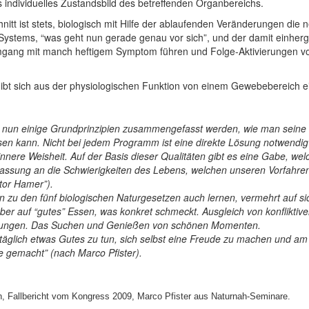
 individuelles Zustandsbild des betreffenden Organbereichs.
itt ist stets, biologisch mit Hilfe der ablaufenden Veränderungen d
 Systems, “was geht nun gerade genau vor sich”, und der damit einh
Umgang mit manch heftigem Symptom führen und Folge-Aktivierungen 
gibt sich aus der physiologischen Funktion von einem Gewebebereich 
en nun einige Grundprinzipien zusammengefasst werden, wie man seine
en kann. Nicht bei jedem Programm ist eine direkte Lösung notwendig 
nere Weisheit. Auf der Basis dieser Qualitäten gibt es eine Gabe, wel
npassung an die Schwierigkeiten des Lebens, welchen unseren Vorfahren
tor Hamer”).
u den fünf biologischen Naturgesetzen auch lernen, vermehrt auf sich
ber auf “gutes” Essen, was konkret schmeckt. Ausgleich von konfliktiv
bungen. Das Suchen und Genießen von schönen Momenten.
bst täglich etwas Gutes zu tun, sich selbst eine Freude zu machen und a
e gemacht” (nach Marco Pfister).
, Fallbericht vom Kongress 2009, Marco Pfister aus Naturnah-Seminare.