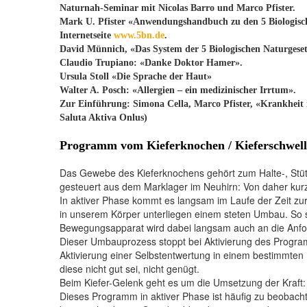
Naturnah-Seminar mit Nicolas Barro und Marco Pfister.
Mark U. Pfister «Anwendungshandbuch zu den 5 Biologisc
Internetseite
www.5bn.de
.
David Münnich, «Das System der 5 Biologischen Naturgese
Claudio Trupiano: «Danke Doktor Hamer».
Ursula Stoll «Die Sprache der Haut»
Walter A. Posch: «Allergien – ein medizinischer Irrtum».
Zur Einführung: Simona Cella, Marco Pfister, «Krankheit is
Saluta Aktiva Onlus)
Programm vom Kieferknochen / Kieferschwel
Das Gewebe des Kieferknochens gehört zum Halte-, Stüt
gesteuert aus dem Marklager im Neuhirn: Von daher kur
In aktiver Phase kommt es langsam im Laufe der Zeit zu
in unserem Körper unterliegen einem steten Umbau. So si
Bewegungsapparat wird dabei langsam auch an die Anfo
Dieser Umbauprozess stoppt bei Aktivierung des Programm
Aktivierung einer Selbstentwertung in einem bestimmten K
diese nicht gut sei, nicht genügt.
Beim Kiefer-Gelenk geht es um die Umsetzung der Kraft
Dieses Programm in aktiver Phase ist häufig zu beobacht