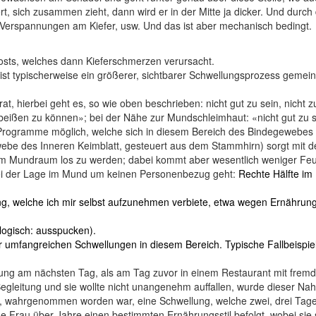
rt, sich zusammen zieht, dann wird er in der Mitte ja dicker. Und dur
erspannungen am Kiefer, usw. Und das ist aber mechanisch bedingt.
osts, welches dann Kieferschmerzen verursacht.
st typischerweise ein größerer, sichtbarer Schwellungsprozess gemei
hierbei geht es, so wie oben beschrieben: nicht gut zu sein, nicht zu
u beißen zu können»; bei der Nähe zur Mundschleimhaut: «nicht gut zu
 Programme möglich, welche sich in diesem Bereich des Bindegewebes 
 des Inneren Keimblatt, gesteuert aus dem Stammhirn) sorgt mit der
 Mundraum los zu werden; dabei kommt aber wesentlich weniger Feuc
ei der Lage im Mund um keinen Personenbezug geht:
Rechte Hälfte i
ng, welche ich mir selbst aufzunehmen verbiete, etwa wegen Ernährun
logisch: ausspucken).
 umfangreichen Schwellungen in diesem Bereich. Typische Fallbeispiel
lung am nächsten Tag, als am Tag zuvor in einem Restaurant mit fremd
eitung und sie wollte nicht unangenehm auffallen, wurde dieser Nah
, wahrgenommen worden war, eine Schwellung, welche zwei, drei Tag
ne Frau über Jahre einen bestimmten Ernährungsstil befolgt, wobei sie s