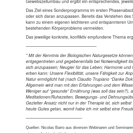
Gewebszellumbau und ergibt ein entsprechendes, jeweils
Das Ziel eines Sonderprogramms im ersten Phasenabschn
oder sich daran anzupassen. Bereits das Verstehen des
kann zu einem eigenen leichteren und entspannteren 
bestehenden Körperproblems vermeiden.
Das jeweilige konkrete, konfliktiv empfundene Thema er
——————————————————-
* Mit der Kenntnis der Biologischen Naturgesetze könn
entgegentreten und gegebenenfalls bei Notwendigkeit lös
sich anzupassen; Neugier für das Leben; Harmonie und in
erben kann: Unsere Flexibilität, unsere Fähigkeit zur A
Natur ermöglicht hat (nach Claudio Trupiano “Danke Dok
Allgemein wird man mit den Erfahrungen und dem Wissen z
Weniger auf “gesunde” Ernährung (was soll das sein?), a
Meditationen/Ruhezeiten, Bewegungs- und Dehnungsü
Gezielter Ansatz nicht nur in der Therapie ist, sich sel
heute Gutes getan, womit habe ich mir selbst eine Freud
——————————————–
Quellen: Nicolas Barro aus diversen Webinaren und Seminaren