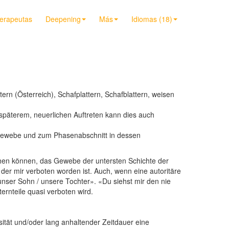
terapeutas
Deepening
Más
Idiomas (18)
tern (Österreich), Schafplattern, Schafblattern, weisen
 späterem, neuerlichen Auftreten kann dies auch
 Gewebe und zum Phasenabschnitt in dessen
chen können, das Gewebe der untersten Schichte der
der mir verboten worden ist. Auch, w
enn eine autoritäre
unser Sohn / unsere Tochter». «Du siehst mir den nie
ernteile quasi verboten wird.
tät und/oder lang anhaltender Zeitdauer eine