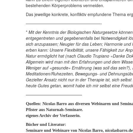
bestehenden Körperproblems vermeiden.
Das jeweilige konkrete, konfliktiv empfundene Thema er
——————————————————-
*
Mit der Kenntnis der Biologischen Naturgesetze könne
entgegentreten und gegebenenfalls bei Notwendigkeit lös
sich anzupassen; Neugier für das Leben; Harmonie und in
erben kann: Unsere Flexibilität, unsere Fähigkeit zur A
Natur ermöglicht hat (nach Claudio Trupiano «Danke Do
Allgemein wird man mit den Erfahrungen und dem Wissen z
Weniger auf «gesunde» Ernährung (was soll das sein?), 
Meditationen/Ruhezeiten, Bewegungs- und Dehnungsü
Gezielter Ansatz nicht nur in der Therapie ist, sich sel
heute Gutes getan, womit habe ich mir selbst eine Freud
——————————————–
Quellen: Nicolas Barro aus diversen Webinaren und Semin
Pfister aus Naturnah-Seminare.
eigenes Archiv der Verfasserin.
Bücher und Literatur:
Seminare und Webinare von Nicolas Barro, nicolasbarro.de