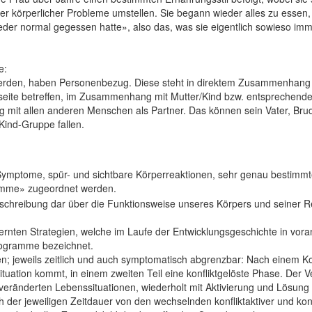
er körperlicher Probleme umstellen. Sie begann wieder alles zu essen,
der normal gegessen hatte», also das, was sie eigentlich sowieso imm
e:
den, haben Personenbezug. Diese steht in direktem Zusammenhang mit
rseite betreffen, im Zusammenhang mit Mutter/Kind bzw. entsprechend
g mit allen anderen Menschen als Partner. Das können sein Vater, Bru
/Kind-Gruppe fallen.
Symptome, spür- und sichtbare Körperreaktionen, sehr genau bestimmt
amme» zugeordnet werden.
Beschreibung dar über die Funktionsweise unseres Körpers und seiner 
ernten Strategien, welche im Laufe der Entwicklungsgeschichte in vor
rogramme bezeichnet.
; jeweils zeitlich und auch symptomatisch abgrenzbar: Nach einem Ko
 Situation kommt, in einem zweiten Teil eine konfliktgelöste Phase. De
eränderten Lebenssituationen, wiederholt mit Aktivierung und Lösung
h der jeweiligen Zeitdauer von den wechselnden konfliktaktiver und konf