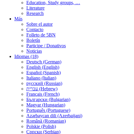
Education, Study groups, …
Literature
Research
Más
Sobre el autor
Contacto
Folleto de 5BN
Boletín
Participe / Donativos
Noticias
Idiomas (18)
Deutsch (German)
English (English)
Español (Spanish)
Italiano (Italian)
русский (Russian)
עברית (Hebrew)
Français (French)
Български (Bulgarian)
Magyar (Hungarian)
Português (Portuguese)
Azərbaycan dili (Azerbaijani)
Română (Romanian)
Polskie (Polish)
Српски (Serbian)