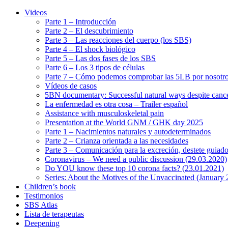
Videos
Parte 1 – Introducción
Parte 2 – El descubrimiento
Parte 3 – Las reacciones del cuerpo (los SBS)
Parte 4 – El shock biológico
Parte 5 – Las dos fases de los SBS
Parte 6 – Los 3 tipos de células
Parte 7 – Cómo podemos comprobar las 5LB por nosotr
Vídeos de casos
5BN documentary: Successful natural ways despite cance
La enfermedad es otra cosa – Trailer español
Assistance with musculoskeletal pain
Presentation at the World GNM / GHK day 2025
Parte 1 – Nacimientos naturales y autodeterminados
Parte 2 – Crianza orientada a las necesidades
Parte 3 – Comunicación para la excreción, destete guiado
Coronavirus – We need a public discussion (29.03.2020)
Do YOU know these top 10 corona facts? (23.01.2021)
Series: About the Motives of the Unvaccinated (January
Children’s book
Testimonios
SBS Atlas
Lista de terapeutas
Deepening