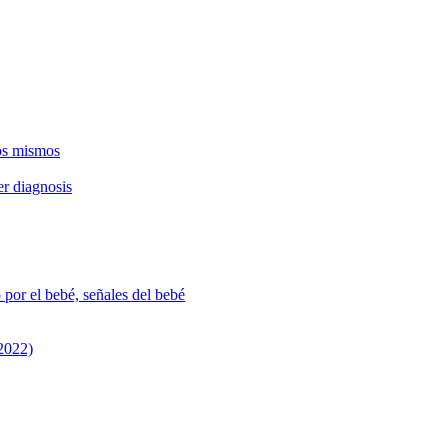
os mismos
r diagnosis
 por el bebé, señales del bebé
 2022)