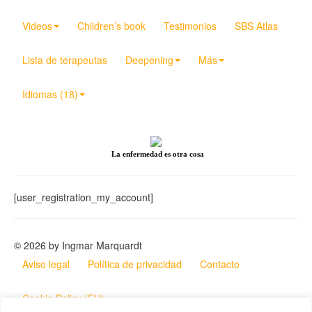
Videos
Children’s book
Testimonios
SBS Atlas
Lista de terapeutas
Deepening
Más
Idiomas (18)
La enfermedad es otra cosa
[user_registration_my_account]
© 2026 by Ingmar Marquardt
Aviso legal
Política de privacidad
Contacto
Cookie Policy (EU)