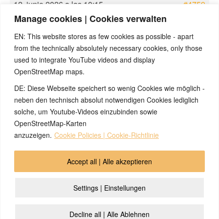
12. junio 2026 a las 10:15
#4759
Manage cookies | Cookies verwalten
Ingmar
Vielen Dank Janine für das Teilen
Superadministrador
deiner Beobachtungen. Das mit dem
EN: This website stores as few cookies as possible - apart
«Weinen» deckt sich mit ein paar
from the technically absolutely necessary cookies, only those
Fallberichten aus dem Biologischen
used to integrate YouTube videos and display
Dekodieren, die ich irgendwann
OpenStreetMap maps.
gelesen habe. Ich werde deine Ideen
DE: Diese Webseite speichert so wenig Cookies wie möglich -
als Impuls an unsere Kursteilnehmer
weitergeben und hoffe auf Feedback
neben den technisch absolut notwendigen Cookies lediglich
von den Betroffenen 🙂
solche, um Youtube-Videos einzubinden sowie
OpenStreetMap-Karten
anzuzeigen.
Cookie Policies | Cookie-Richtlinie
© 2026 by Ingmar Marquardt
Accept all | Alle akzeptieren
Aviso legal
Política de privacidad
Contacto
Settings | Einstellungen
Cookie Policy (EU)
Decline all | Alle Ablehnen