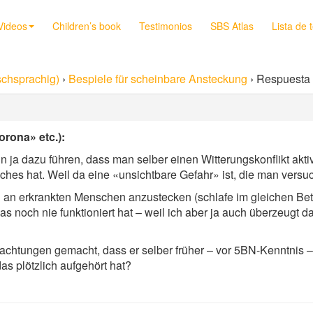
Videos
Children’s book
Testimonios
SBS Atlas
Lista de 
chsprachig)
›
Bespiele für scheinbare Ansteckung
›
Respuesta 
orona» etc.):
 ja dazu führen, dass man selber einen Witterungskonflikt akt
es hat. Weil da eine «unsichtbare Gefahr» ist, die man versuch
n an erkrankten Menschen anzustecken (schlafe im gleichen Bet
s noch nie funktioniert hat – weil ich aber ja auch überzeugt da
htungen gemacht, dass er selber früher – vor 5BN-Kenntnis – 
s plötzlich aufgehört hat?