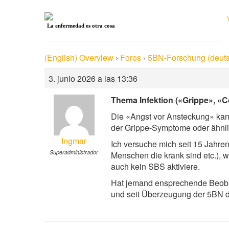
La enfermedad es otra cosa
(English) Overview
›
Foros
›
5BN-Forschung (deuts
3. junio 2026 a las 13:36
Thema Infektion («Grippe», «C
Die «Angst vor Ansteckung» kann
der Grippe-Symptome oder ähnlich
Ingmar
Ich versuche mich seit 15 Jahre
Superadministrador
Menschen die krank sind etc.), wa
auch kein SBS aktiviere.
Hat jemand ensprechende Beobac
und seit Überzeugung der 5BN da