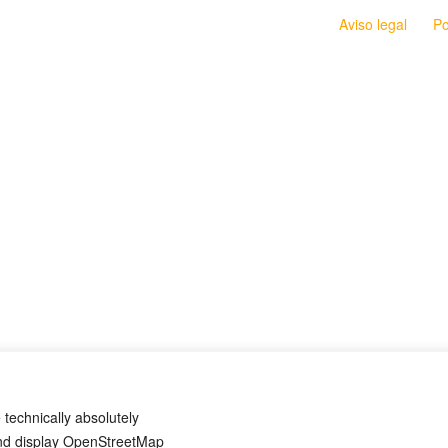
Aviso legal
Po
 technically absolutely
and display OpenStreetMap