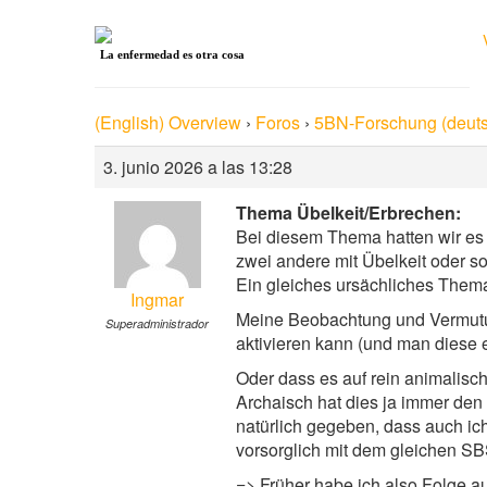
La enfermedad es otra cosa
(English) Overview
›
Foros
›
5BN-Forschung (deuts
3. junio 2026 a las 13:28
Thema Übelkeit/Erbrechen:
Bei diesem Thema hatten wir es 
zwei andere mit Übelkeit oder s
Ein gleiches ursächliches Thema
Ingmar
Meine Beobachtung und Vermutung
Superadministrador
aktivieren kann (und man diese 
Oder dass es auf rein animalisc
Archaisch hat dies ja immer den
natürlich gegeben, dass auch i
vorsorglich mit dem gleichen SBS
=> Früher habe ich also Folge au