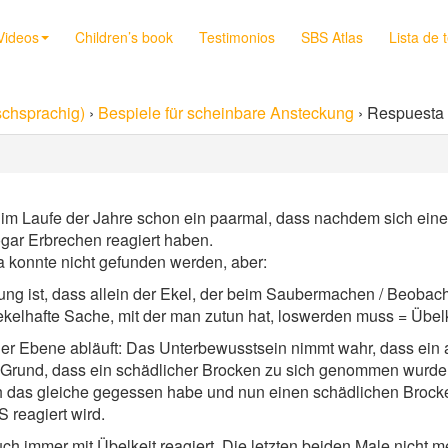
Videos
Children’s book
Testimonios
SBS Atlas
Lista de 
chsprachig)
›
Bespiele für scheinbare Ansteckung
›
Respuesta 
im Laufe der Jahre schon ein paarmal, dass nachdem sich einer
ogar Erbrechen reagiert haben.
 konnte nicht gefunden werden, aber:
 ist, dass allein der Ekel, der beim Saubermachen / Beobachte
ekelhafte Sache, mit der man zutun hat, loswerden muss = Übelk
her Ebene abläuft: Das Unterbewusstsein nimmt wahr, dass ein
 Grund, dass ein schädlicher Brocken zu sich genommen wurde. 
ch das gleiche gegessen habe und nun einen schädlichen Brock
 reagiert wird.
ch immer mit Übelkeit reagiert. Die letzten beiden Male nicht me