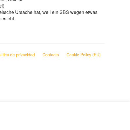
el)
seelische Ursache hat, weil ein SBS wegen etwas
besteht.
lítica de privacidad
Contacto
Cookie Policy (EU)