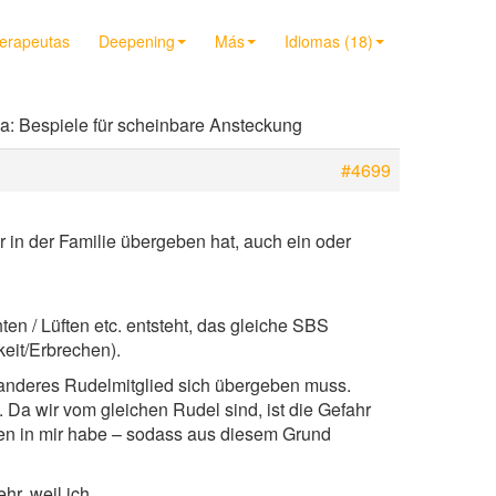
terapeutas
Deepening
Más
Idiomas (18)
a: Bespiele für scheinbare Ansteckung
#4699
 in der Familie übergeben hat, auch ein oder
n / Lüften etc. entsteht, das gleiche SBS
eit/Erbrechen).
 anderes Rudelmitglied sich übergeben muss.
Da wir vom gleichen Rudel sind, ist die Gefahr
en in mir habe – sodass aus diesem Grund
hr, weil ich