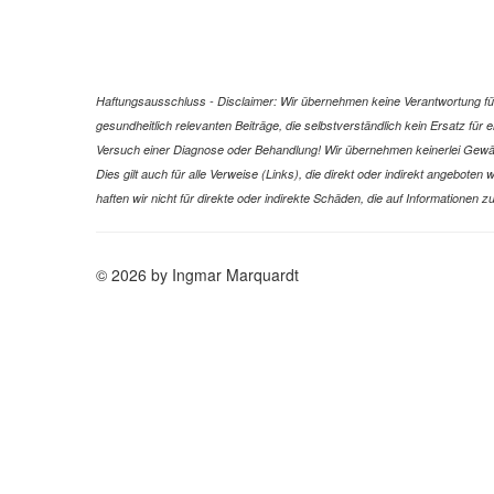
Haftungsausschluss - Disclaimer: Wir übernehmen keine Verantwortung für 
gesundheitlich relevanten Beiträge, die selbstverständlich kein Ersatz fü
Versuch einer Diagnose oder Behandlung! Wir übernehmen keinerlei Gewähr f
Dies gilt auch für alle Verweise (Links), die direkt oder indirekt angebote
haften wir nicht für direkte oder indirekte Schäden, die auf Informatione
© 2026 by Ingmar Marquardt