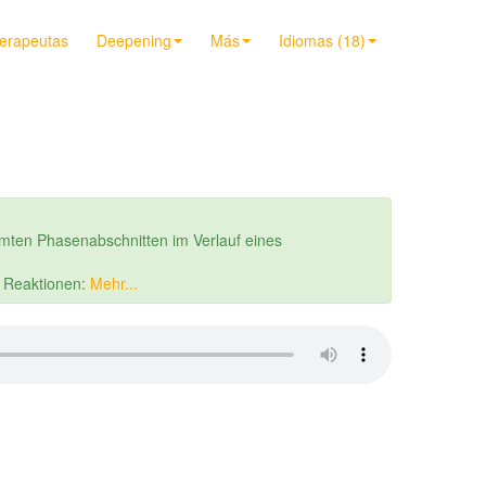
terapeutas
Deepening
Más
Idiomas (18)
mten Phasenabschnitten im Verlauf eines
r Reaktionen:
Mehr...