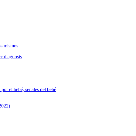
os mismos
r diagnosis
 por el bebé, señales del bebé
 2022)