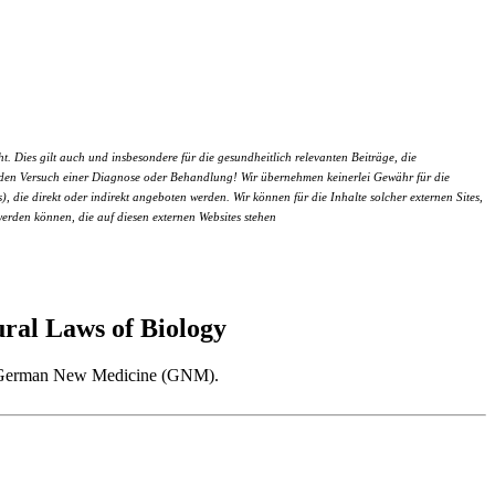
 Dies gilt auch und insbesondere für die gesundheitlich relevanten Beiträge, die
um den Versuch einer Diagnose oder Behandlung! Wir übernehmen keinerlei Gewähr für die
), die direkt oder indirekt angeboten werden. Wir können für die Inhalte solcher externen Sites,
werden können, die auf diesen externen Websites stehen
al Laws of Biology
 as German New Medicine (GNM).