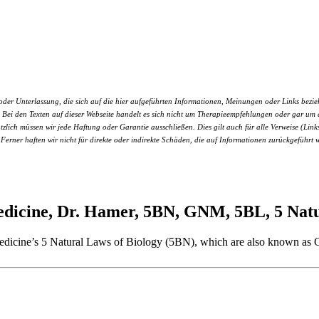
r Unterlassung, die sich auf die hier aufgeführten Informationen, Meinungen oder Links bezieht.
nen. Bei den Texten auf dieser Webseite handelt es sich nicht um Therapieempfehlungen oder gar 
ätzlich müssen wir jede Haftung oder Garantie ausschließen. Dies gilt auch für alle Verweise (Links
 Ferner haften wir nicht für direkte oder indirekte Schäden, die auf Informationen zurückgeführt 
cine, Dr. Hamer, 5BN, GNM, 5BL, 5 Natur
w Medicine’s 5 Natural Laws of Biology (5BN), which are also known