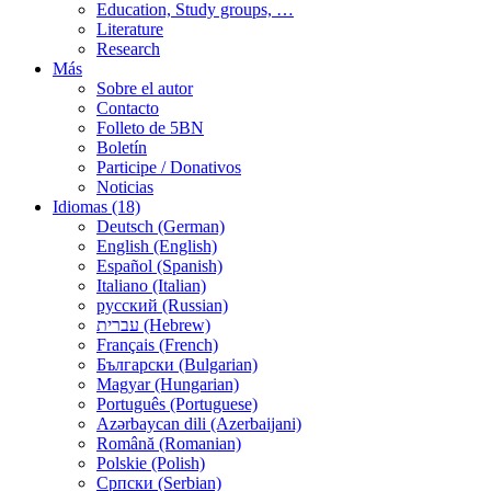
Education, Study groups, …
Literature
Research
Más
Sobre el autor
Contacto
Folleto de 5BN
Boletín
Participe / Donativos
Noticias
Idiomas (18)
Deutsch (German)
English (English)
Español (Spanish)
Italiano (Italian)
русский (Russian)
עברית (Hebrew)
Français (French)
Български (Bulgarian)
Magyar (Hungarian)
Português (Portuguese)
Azərbaycan dili (Azerbaijani)
Română (Romanian)
Polskie (Polish)
Српски (Serbian)