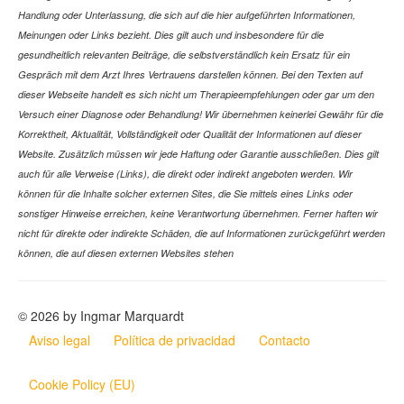
Handlung oder Unterlassung, die sich auf die hier aufgeführten Informationen,
Meinungen oder Links bezieht. Dies gilt auch und insbesondere für die
gesundheitlich relevanten Beiträge, die selbstverständlich kein Ersatz für ein
Gespräch mit dem Arzt Ihres Vertrauens darstellen können. Bei den Texten auf
dieser Webseite handelt es sich nicht um Therapieempfehlungen oder gar um den
Versuch einer Diagnose oder Behandlung! Wir übernehmen keinerlei Gewähr für die
Korrektheit, Aktualität, Vollständigkeit oder Qualität der Informationen auf dieser
Website. Zusätzlich müssen wir jede Haftung oder Garantie ausschließen. Dies gilt
auch für alle Verweise (Links), die direkt oder indirekt angeboten werden. Wir
können für die Inhalte solcher externen Sites, die Sie mittels eines Links oder
sonstiger Hinweise erreichen, keine Verantwortung übernehmen. Ferner haften wir
nicht für direkte oder indirekte Schäden, die auf Informationen zurückgeführt werden
können, die auf diesen externen Websites stehen
© 2026 by Ingmar Marquardt
Aviso legal
Política de privacidad
Contacto
Cookie Policy (EU)