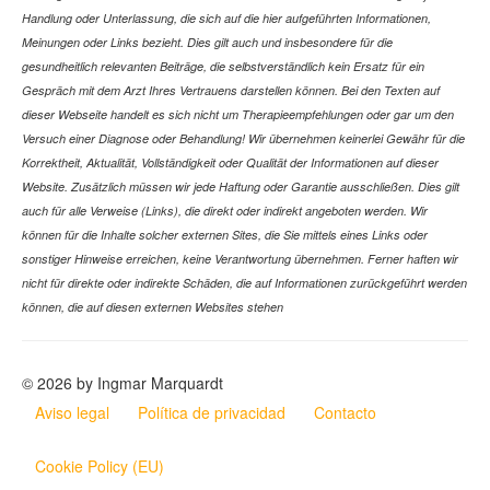
Handlung oder Unterlassung, die sich auf die hier aufgeführten Informationen,
Meinungen oder Links bezieht. Dies gilt auch und insbesondere für die
gesundheitlich relevanten Beiträge, die selbstverständlich kein Ersatz für ein
Gespräch mit dem Arzt Ihres Vertrauens darstellen können. Bei den Texten auf
dieser Webseite handelt es sich nicht um Therapieempfehlungen oder gar um den
Versuch einer Diagnose oder Behandlung! Wir übernehmen keinerlei Gewähr für die
Korrektheit, Aktualität, Vollständigkeit oder Qualität der Informationen auf dieser
Website. Zusätzlich müssen wir jede Haftung oder Garantie ausschließen. Dies gilt
auch für alle Verweise (Links), die direkt oder indirekt angeboten werden. Wir
können für die Inhalte solcher externen Sites, die Sie mittels eines Links oder
sonstiger Hinweise erreichen, keine Verantwortung übernehmen. Ferner haften wir
nicht für direkte oder indirekte Schäden, die auf Informationen zurückgeführt werden
können, die auf diesen externen Websites stehen
© 2026 by Ingmar Marquardt
Aviso legal
Política de privacidad
Contacto
Cookie Policy (EU)