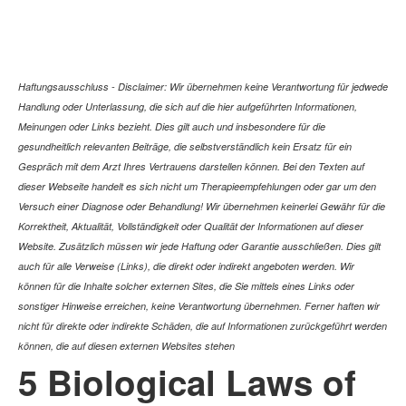
Haftungsausschluss - Disclaimer: Wir übernehmen keine Verantwortung für jedwede
Handlung oder Unterlassung, die sich auf die hier aufgeführten Informationen,
Meinungen oder Links bezieht. Dies gilt auch und insbesondere für die
gesundheitlich relevanten Beiträge, die selbstverständlich kein Ersatz für ein
Gespräch mit dem Arzt Ihres Vertrauens darstellen können. Bei den Texten auf
dieser Webseite handelt es sich nicht um Therapieempfehlungen oder gar um den
Versuch einer Diagnose oder Behandlung! Wir übernehmen keinerlei Gewähr für die
Korrektheit, Aktualität, Vollständigkeit oder Qualität der Informationen auf dieser
Website. Zusätzlich müssen wir jede Haftung oder Garantie ausschließen. Dies gilt
auch für alle Verweise (Links), die direkt oder indirekt angeboten werden. Wir
können für die Inhalte solcher externen Sites, die Sie mittels eines Links oder
sonstiger Hinweise erreichen, keine Verantwortung übernehmen. Ferner haften wir
nicht für direkte oder indirekte Schäden, die auf Informationen zurückgeführt werden
können, die auf diesen externen Websites stehen
5 Biological Laws of