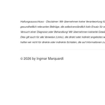
Haftungsausschluss - Disclaimer: Wir übernehmen keine Verantwortung für 
gesundheitlich relevanten Beiträge, die selbstverständlich kein Ersatz fü
Versuch einer Diagnose oder Behandlung! Wir übernehmen keinerlei Gewähr f
Dies gilt auch für alle Verweise (Links), die direkt oder indirekt angebote
haften wir nicht für direkte oder indirekte Schäden, die auf Informatione
© 2026 by Ingmar Marquardt