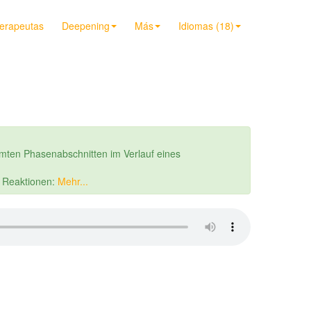
terapeutas
Deepening
Más
Idiomas (18)
mten Phasenabschnitten im Verlauf eines
r Reaktionen:
Mehr...