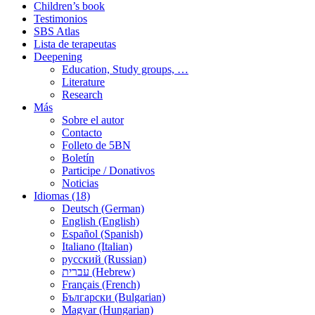
Children’s book
Testimonios
SBS Atlas
Lista de terapeutas
Deepening
Education, Study groups, …
Literature
Research
Más
Sobre el autor
Contacto
Folleto de 5BN
Boletín
Participe / Donativos
Noticias
Idiomas (18)
Deutsch (German)
English (English)
Español (Spanish)
Italiano (Italian)
русский (Russian)
עברית (Hebrew)
Français (French)
Български (Bulgarian)
Magyar (Hungarian)