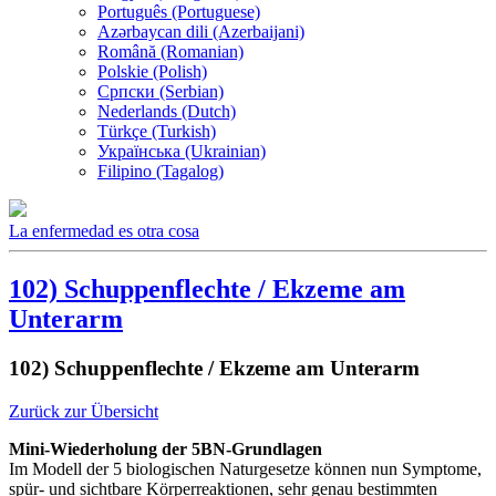
Português (Portuguese)
Azərbaycan dili (Azerbaijani)
Română (Romanian)
Polskie (Polish)
Српски (Serbian)
Nederlands (Dutch)
Türkçe (Turkish)
Українська (Ukrainian)
Filipino (Tagalog)
La enfermedad es otra cosa
102) Schuppenflechte / Ekzeme am
Unterarm
102) Schuppenflechte / Ekzeme am Unterarm
Zurück zur Übersicht
Mini-Wiederholung der 5BN-Grundlagen
Im Modell der 5 biologischen Naturgesetze können nun Symptome,
spür- und sichtbare Körperreaktionen, sehr genau bestimmten