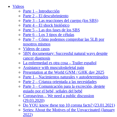
Videos
Parte 1 – Introducción
Parte 2 – El descubrimiento
Parte 3 – Las reacciones del cuerpo (los SBS)
Parte 4 – El shock biológico
Parte 5 – Las dos fases de los SBS
Parte 6 – Los 3 tipos de células
Parte 7 – Cómo podemos comprobar las 5LB por
nosotros mismos
Vídeos de casos
5BN documentary: Successful natural ways despite
cancer diagnosis
La enfermedad es otra cosa – Trailer español
Assistance with musculoskeletal pain
Presentation at the World GNM / GHK day 2025
Parte 1 – Nacimientos naturales y autodeterminados
Parte 2 – Crianza orientada a las necesidades
Parte 3 – Comunicación para la excreción, destete
guiado por el bebé, señales del bebé
Coronavirus – We need a public discussion
(29.03.2020)
Do YOU know these top 10 corona facts? (23.01.2021)
Series: About the Motives of the Unvaccinated (January
2022)