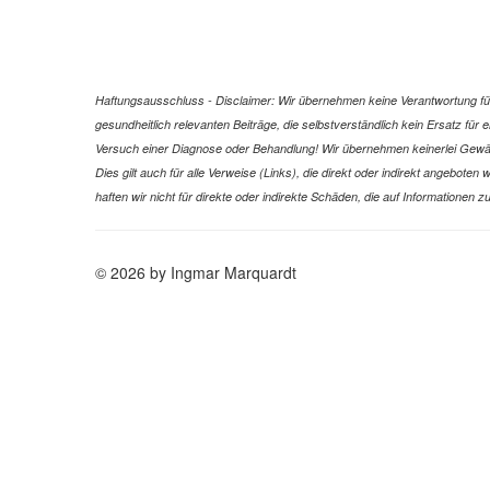
Haftungsausschluss - Disclaimer: Wir übernehmen keine Verantwortung für 
gesundheitlich relevanten Beiträge, die selbstverständlich kein Ersatz fü
Versuch einer Diagnose oder Behandlung! Wir übernehmen keinerlei Gewähr f
Dies gilt auch für alle Verweise (Links), die direkt oder indirekt angebote
haften wir nicht für direkte oder indirekte Schäden, die auf Informatione
© 2026 by Ingmar Marquardt