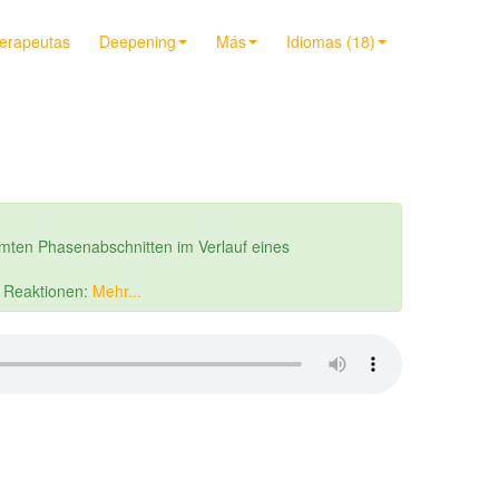
terapeutas
Deepening
Más
Idiomas (18)
mten Phasenabschnitten im Verlauf eines
r Reaktionen:
Mehr...