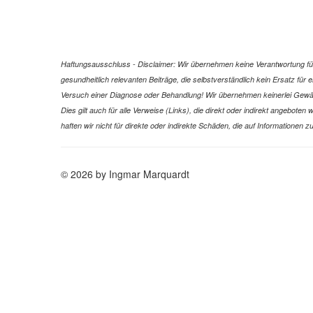
Haftungsausschluss - Disclaimer: Wir übernehmen keine Verantwortung für 
gesundheitlich relevanten Beiträge, die selbstverständlich kein Ersatz fü
Versuch einer Diagnose oder Behandlung! Wir übernehmen keinerlei Gewähr f
Dies gilt auch für alle Verweise (Links), die direkt oder indirekt angebote
haften wir nicht für direkte oder indirekte Schäden, die auf Informatione
© 2026 by Ingmar Marquardt