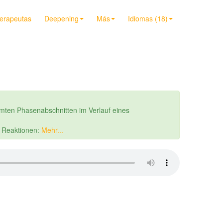
terapeutas
Deepening
Más
Idiomas (18)
mten Phasenabschnitten im Verlauf eines
r Reaktionen:
Mehr...