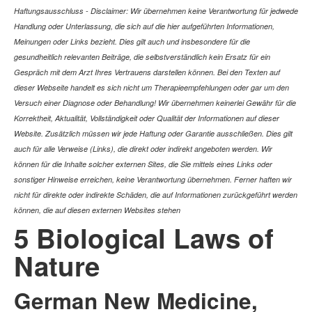
Haftungsausschluss - Disclaimer: Wir übernehmen keine Verantwortung für jedwede
Handlung oder Unterlassung, die sich auf die hier aufgeführten Informationen,
Meinungen oder Links bezieht. Dies gilt auch und insbesondere für die
gesundheitlich relevanten Beiträge, die selbstverständlich kein Ersatz für ein
Gespräch mit dem Arzt Ihres Vertrauens darstellen können. Bei den Texten auf
dieser Webseite handelt es sich nicht um Therapieempfehlungen oder gar um den
Versuch einer Diagnose oder Behandlung! Wir übernehmen keinerlei Gewähr für die
Korrektheit, Aktualität, Vollständigkeit oder Qualität der Informationen auf dieser
Website. Zusätzlich müssen wir jede Haftung oder Garantie ausschließen. Dies gilt
auch für alle Verweise (Links), die direkt oder indirekt angeboten werden. Wir
können für die Inhalte solcher externen Sites, die Sie mittels eines Links oder
sonstiger Hinweise erreichen, keine Verantwortung übernehmen. Ferner haften wir
nicht für direkte oder indirekte Schäden, die auf Informationen zurückgeführt werden
können, die auf diesen externen Websites stehen
5 Biological Laws of
Nature
German New Medicine,