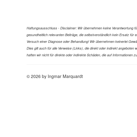
Haftungsausschluss - Disclaimer: Wir übernehmen keine Verantwortung für 
gesundheitlich relevanten Beiträge, die selbstverständlich kein Ersatz fü
Versuch einer Diagnose oder Behandlung! Wir übernehmen keinerlei Gewähr f
Dies gilt auch für alle Verweise (Links), die direkt oder indirekt angebote
haften wir nicht für direkte oder indirekte Schäden, die auf Informatione
© 2026 by Ingmar Marquardt