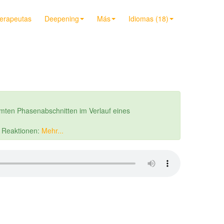
terapeutas
Deepening
Más
Idiomas (18)
mten Phasenabschnitten im Verlauf eines
r Reaktionen:
Mehr...