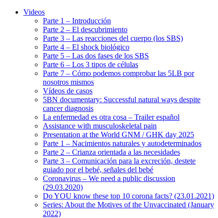
Videos
Parte 1 – Introducción
Parte 2 – El descubrimiento
Parte 3 – Las reacciones del cuerpo (los SBS)
Parte 4 – El shock biológico
Parte 5 – Las dos fases de los SBS
Parte 6 – Los 3 tipos de células
Parte 7 – Cómo podemos comprobar las 5LB por
nosotros mismos
Vídeos de casos
5BN documentary: Successful natural ways despite
cancer diagnosis
La enfermedad es otra cosa – Trailer español
Assistance with musculoskeletal pain
Presentation at the World GNM / GHK day 2025
Parte 1 – Nacimientos naturales y autodeterminados
Parte 2 – Crianza orientada a las necesidades
Parte 3 – Comunicación para la excreción, destete
guiado por el bebé, señales del bebé
Coronavirus – We need a public discussion
(29.03.2020)
Do YOU know these top 10 corona facts? (23.01.2021)
Series: About the Motives of the Unvaccinated (January
2022)