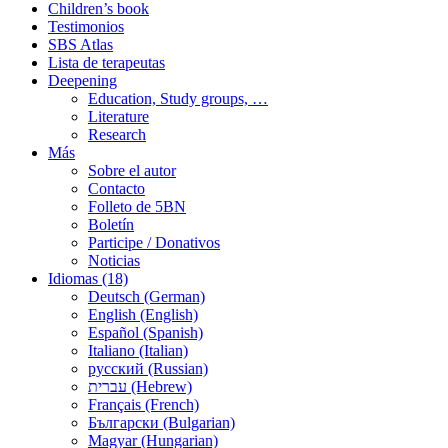
Children’s book
Testimonios
SBS Atlas
Lista de terapeutas
Deepening
Education, Study groups, …
Literature
Research
Más
Sobre el autor
Contacto
Folleto de 5BN
Boletín
Participe / Donativos
Noticias
Idiomas (18)
Deutsch (German)
English (English)
Español (Spanish)
Italiano (Italian)
русский (Russian)
עברית (Hebrew)
Français (French)
Български (Bulgarian)
Magyar (Hungarian)