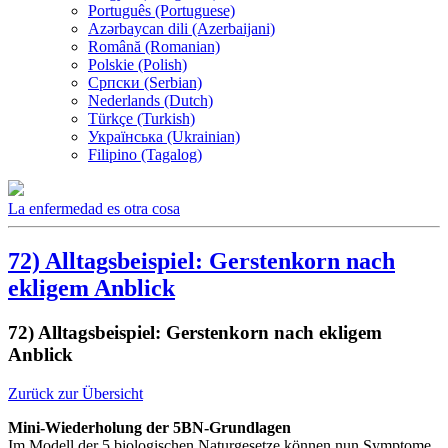
Português (Portuguese)
Azərbaycan dili (Azerbaijani)
Română (Romanian)
Polskie (Polish)
Српски (Serbian)
Nederlands (Dutch)
Türkçe (Turkish)
Українська (Ukrainian)
Filipino (Tagalog)
La enfermedad es otra cosa
72) Alltagsbeispiel: Gerstenkorn nach
ekligem Anblick
72) Alltagsbeispiel: Gerstenkorn nach ekligem
Anblick
Zurück zur Übersicht
Mini-Wiederholung der 5BN-Grundlagen
Im Modell der 5 biologischen Naturgesetze können nun Symptome,