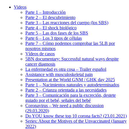
Videos
Parte 1 – Introducción
Parte 2 – El descubrimiento
Parte 3 – Las reacciones del cuerpo (los SBS)
Parte 4 – El shock biológico
Parte 5 – Las dos fases de los SBS
Parte 6 – Los 3 tipos de células
Parte 7 – Cómo podemos comprobar las 5LB por
nosotros mismos
Vídeos de casos
5BN documentary: Successful natural ways despite
cancer diagnosis
La enfermedad es otra cosa – Trailer español
Assistance with musculoskeletal pain
Presentation at the World GNM / GHK day 2025
Parte 1 – Nacimientos naturales y autodeterminados
Parte 2 – Crianza orientada a las necesidades
Parte 3 – Comunicación para la excreción, destete
guiado por el bebé, señales del bebé
Coronavirus – We need a public discussion
(29.03.2020)
Do YOU know these top 10 corona facts? (23.01.2021)
Series: About the Motives of the Unvaccinated (January
2022)