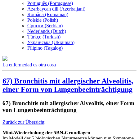
Português (Portuguese)
Azərbaycan dili (Azerbaijani)
Română (Romanian)
Polskie (Polish)
Српски (Serbian)
Nederlands (Dutch)
Türkçe (Turkish)
Українська (Ukrainian)
Filipino (Tagalog)
La enfermedad es otra cosa
67) Bronchitis mit allergischer Alveolitis,
einer Form von Lungenbeeinträchtigung
67) Bronchitis mit allergischer Alveolitis, einer Form
von Lungenbeeinträchtigung
Zurück zur Übersicht
Mini-Wiederholung der 5BN-Grundlagen
Im Modell der 5 biologischen Naturgesetze können nun Symptome,