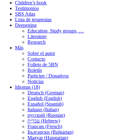
Children’s book
Testimonios
SBS Atlas
Lista de terapeutas
Deepening
Education, Study groups, …
Literature
Research
Más
Sobre el autor
Contacto
Folleto de 5BN
Boletín
Participe / Donativos
Noticias
Idiomas (18)
Deutsch (German)
English (English)
Español (Spanish)
Italiano (Italian)
русский (Russian)
עברית (Hebrew)
Français (French)
Български (Bulgarian)
Magyar (Hungarian)