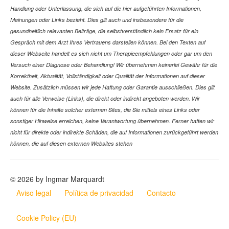
Handlung oder Unterlassung, die sich auf die hier aufgeführten Informationen,
Meinungen oder Links bezieht. Dies gilt auch und insbesondere für die
gesundheitlich relevanten Beiträge, die selbstverständlich kein Ersatz für ein
Gespräch mit dem Arzt Ihres Vertrauens darstellen können. Bei den Texten auf
dieser Webseite handelt es sich nicht um Therapieempfehlungen oder gar um den
Versuch einer Diagnose oder Behandlung! Wir übernehmen keinerlei Gewähr für die
Korrektheit, Aktualität, Vollständigkeit oder Qualität der Informationen auf dieser
Website. Zusätzlich müssen wir jede Haftung oder Garantie ausschließen. Dies gilt
auch für alle Verweise (Links), die direkt oder indirekt angeboten werden. Wir
können für die Inhalte solcher externen Sites, die Sie mittels eines Links oder
sonstiger Hinweise erreichen, keine Verantwortung übernehmen. Ferner haften wir
nicht für direkte oder indirekte Schäden, die auf Informationen zurückgeführt werden
können, die auf diesen externen Websites stehen
© 2026 by Ingmar Marquardt
Aviso legal
Política de privacidad
Contacto
Cookie Policy (EU)