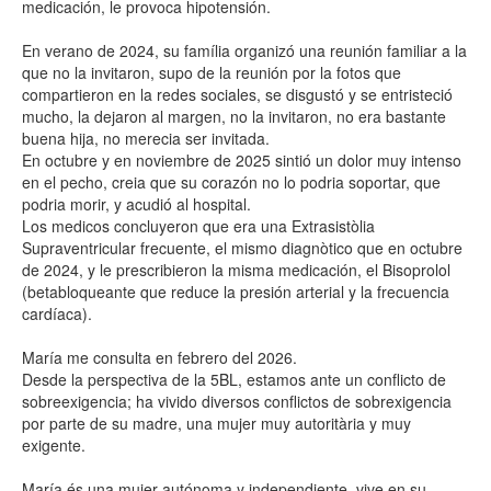
medicación, le provoca hipotensión.
En verano de 2024, su família organizó una reunión familiar a la
que no la invitaron, supo de la reunión por la fotos que
compartieron en la redes sociales, se disgustó y se entristeció
mucho, la dejaron al margen, no la invitaron, no era bastante
buena hija, no merecia ser invitada.
En octubre y en noviembre de 2025 sintió un dolor muy intenso
en el pecho, creia que su corazón no lo podria soportar, que
podria morir, y acudió al hospital.
Los medicos concluyeron que era una Extrasistòlia
Supraventricular frecuente, el mismo diagnòtico que en octubre
de 2024, y le prescribieron la misma medicación, el Bisoprolol
(betabloqueante que reduce la presión arterial y la frecuencia
cardíaca).
María me consulta en febrero del 2026.
Desde la perspectiva de la 5BL, estamos ante un conflicto de
sobreexigencia; ha vivido diversos conflictos de sobrexigencia
por parte de su madre, una mujer muy autoritària y muy
exigente.
María és una mujer autónoma y independiente, vive en su