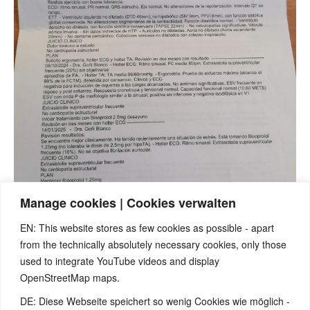
Manage cookies | Cookies verwalten
EN: This website stores as few cookies as possible - apart
from the technically absolutely necessary cookies, only those
used to integrate YouTube videos and display
OpenStreetMap maps.
DE: Diese Webseite speichert so wenig Cookies wie möglich -
Note:
Have you also had exciting experiences with the 5BL? If