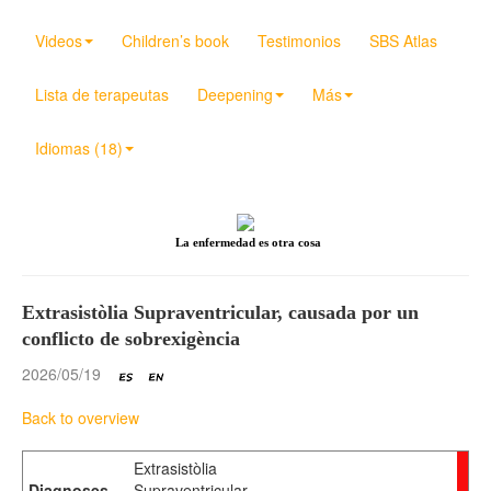
Videos
Children’s book
Testimonios
SBS Atlas
Lista de terapeutas
Deepening
Más
Idiomas (18)
La enfermedad es otra cosa
Extrasistòlia Supraventricular, causada por un
conflicto de sobrexigència
2026/05/19
Back to overview
Extrasistòlia
Diagnoses
Supraventricular