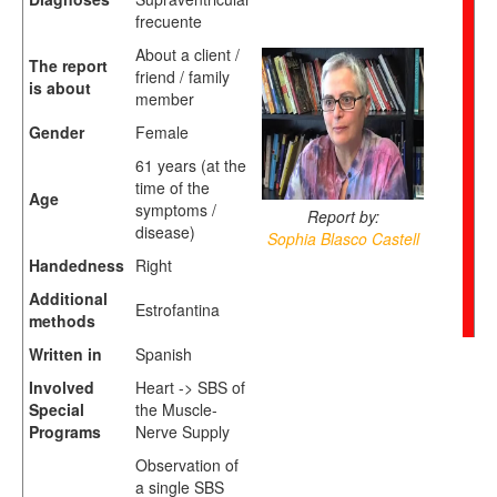
frecuente
About a client /
The report
friend / family
is about
member
Gender
Female
61 years (at the
time of the
Age
symptoms /
Report by:
disease)
Sophia Blasco Castell
Handedness
Right
Additional
Estrofantina
methods
Written in
Spanish
Involved
Heart -> SBS of
Special
the Muscle-
Programs
Nerve Supply
Observation of
a single SBS