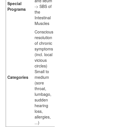
and ileum
Special
-> SBS of
Programs
the
Intestinal
Muscles
Conscious
resolution
of chronic
symptoms
(incl. local
vicious
circles)
Small to
Categories
medium
(sore
throat,
lumbago,
sudden
hearing
loss,
allergies,
...)