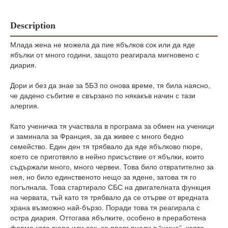
Description
Млада жена не можела да пие ябълков сок или да яде
ябълки от много години, защото реагирала мигновено с
диария.
Дори и без да знае за 5БЗ по онова време, тя била наясно,
че дадено събитие е свързано по някакъв начин с тази
алергия.
Като ученичка тя участвала в програма за обмен на ученици
и заминала за Франция, за да живее с много бедно
семейство. Един ден тя трябвало да яде ябълково пюре,
което се приготвяло в нейно присъствие от ябълки, които
съдържали много, много червеи. Това било отвратително за
нея, но било единственото нещо за ядене, затова тя го
погълнала. Това стартирало СБС на двигателната функция
на червата, тъй като тя трябвало да се отърве от вредната
храна възможно най-бързо. Поради това тя реагирала с
остра диария. Оттогава ябълките, особено в преработена
форма като пюре или сок, се превърнали в “шина”, която