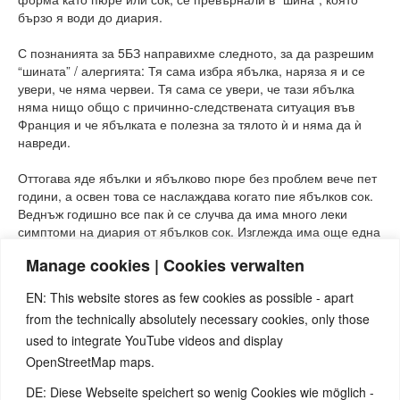
бързо я води до диария.
С познанията за 5БЗ направихме следното, за да разрешим
“шината” / алергията: Тя сама избра ябълка, наряза я и се
увери, че няма червеи. Тя сама се увери, че тази ябълка
няма нищо общо с причинно-следствената ситуация във
Франция и че ябълката е полезна за тялото ѝ и няма да ѝ
навреди.
Оттогава яде ябълки и ябълково пюре без проблем вече пет
години, а освен това се наслаждава когато пие ябълков сок.
Веднъж годишно все пак ѝ се случва да има много леки
симптоми на диария от ябълков сок. Изглежда има още една
“шина”, която стартира СБС в комбинация с ябълковия сок -
Manage cookies | Cookies verwalten
но тъй като това се случва много рядко, тя все още не се е
справила с нея.
EN: This website stores as few cookies as possible - apart
from the technically absolutely necessary cookies, only those
used to integrate YouTube videos and display
OpenStreetMap maps.
DE: Diese Webseite speichert so wenig Cookies wie möglich -
Note:
Have you also had exciting experiences with the 5BL? If