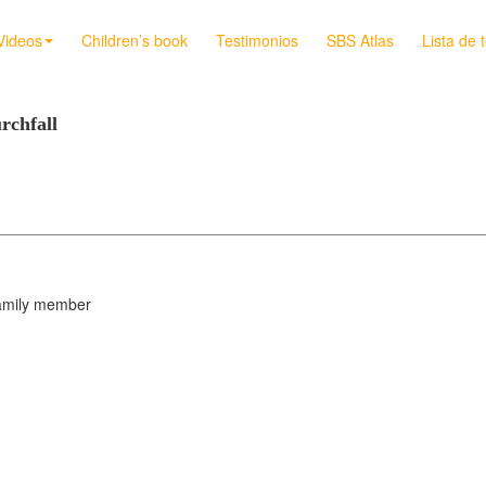
Videos
Children’s book
Testimonios
SBS Atlas
Lista de 
rchfall
 family member