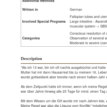
Additional methods
Written in
German
Fallopian tubes and ute
Involved Special Programs
Large intestine - Ascen
muscular system -> SBS 
Conscious resolution of c
Categories
Observation of several s
Moderate to severe (cance
Description
"Als ich 13 war, bin ich oft nachts ausgebüchst und hatte
Mutter hat mir dann Hausarrest bis zu meinem 16. Lebens
wurde gottseidank aber bereits nach einem halben Jahr w
Ab dem Zeitpunkt hatte ich immer, wenn ich meine Rege
war über Jahre hinweg alle 25 Tage für mind. einen Tag
Mit dem Wissen um die GH wurde mir nach Jahren klar,
Meine Regel war also die Lösung vom Konflikt "mögliche