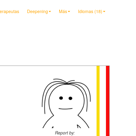
terapeutas
Deepening
Más
Idiomas (18)
Report by: