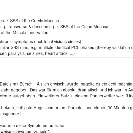
rus -> SBS of the Cervix Mucosa
ding, transverse & descending -> SBS of the Colon Mucosa
of the Muscle Innervation
hronic symptoms (incl. local vicious circles)
imilar SBS runs, e.g. multiple identical PCL phases (thereby validation 
r, paralysis, seizures, heart attack, ...)
 Date's mit Bürschli. Als ich erwischt wurde, hagelte es ein echt mächti
jahr gegeben. Das war für mich absolut dramatisch und ich war im Auge
ieder aufgehoben. Ein weiterer Satz in diesem Donnerwetter war: "Und
l bekam, heftigste Regelschmerzen, Durchfall und binnen 30 Minuten 
 ausgenockt.
 wodurch diese Symptome auftraten.
rweise schwanger zu sein".