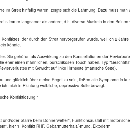
arre im Streit hinfällig waren, zeigte sich die Lähmung. Dazu muss ma
ereits immer langsamer als andere, d.h. diverse Muskeln in den Beinen
onfliktes, der durch den Streit hervorgerufen wurde, weil ich 2 Jahre H
sein könnte.
ter. Sie gehören als Auswirkung zu den Konstellationen der Revierbere
 eher einen männlichen, burschikosen Touch haben. Typ "Geschäftsfrau
evierverlustes mit Gewicht auf linke Hirnseite (manische Seite).
au und glücklich über meine Regel zu sein, ließen alle Symptome in kur
ich mich in Richtung weibliche, depressive Seite bewegt.
ische Konfliktlösung."
est und/oder Starre beim Donnerwetter", Funktionsausfall mit motoris
 sein", hier 1. Konflikt RHF, Gebärmutterhals/-mund, Ektoderm